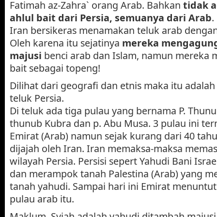
Fatimah az-Zahra` orang Arab. Bahkan
tidak 
ahlul bait dari Persia, semuanya dari Arab
Iran bersikeras menamakan teluk arab dengan 
Oleh karena itu sejatinya
mereka mengagung
majusi
benci arab dan Islam, namun mereka m
bait sebagai topeng!
Dilihat dari geografi dan etnis maka itu adala
teluk Persia.
Di teluk ada tiga pulau yang bernama P. Thunu
thunub Kubra dan p. Abu Musa. 3 pulau ini te
Emirat (Arab) namun sejak kurang dari 40 tahu
dijajah oleh Iran. Iran memaksa-maksa mem
wilayah Persia. Persisi sepert Yahudi Bani Isr
dan merampok tanah Palestina (Arab) yang me
tanah yahudi. Sampai hari ini Emirat menuntu
pulau arab itu.
Maklum, Syiah adalah yahudi ditambah majusi