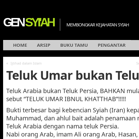
GEN
SYI'AH
MEMBONGKAR KEJAHATAN SYIAH
HOME
ARSIP
BUKU TAMU
PENGANTAR
«
Ijtihad dalam Islam
S
Teluk Umar bukan Telu
Teluk Arabia bukan Teluk Persia, BAHKAN mula
sebut “TELUK UMAR IBNUL KHATTHAB”!!!!!
Bukti terbesar bagi kebencian Syiah (Iran) ke
Muhammad, dan ahlul bait adalah penamaan 
Teluk Arabia dengan nama teluk Persia.
Nabi orang Arab, imam Ali orang Arab, Hasan,