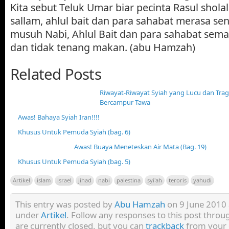
Kita sebut Teluk Umar biar pecinta Rasul sholal
sallam, ahlul bait dan para sahabat merasa s
musuh Nabi, Ahlul Bait dan para sahabat sem
dan tidak tenang makan. (abu Hamzah)
Related Posts
Riwayat-Riwayat Syiah yang Lucu dan Tra
Bercampur Tawa
Awas! Bahaya Syiah Iran!!!!
Khusus Untuk Pemuda Syiah (bag. 6)
Awas! Buaya Meneteskan Air Mata (Bag. 19)
Khusus Untuk Pemuda Syiah (bag. 5)
Artikel
islam
israel
jihad
nabi
palestina
syi'ah
teroris
yahudi
This entry was posted by
Abu Hamzah
on 9 June 2010 a
under
Artikel
. Follow any responses to this post thro
are currently closed, but you can
trackback
from your 