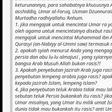
keturunannya, para sahabatnya khususnya 
asshiddiq, Umar al-Faruq, Usman Dzunnurain 
Murtadha radhiyallahu ‘Anhum.
1. jika mengajak untuk mencintai Umar ra y
oleh agama untuk mencintainya disebut rasi
mengajak untuk mencintai Muhammad ibn Ab
Qurasyi (an-Nabiyy al-Ummi saw) termasuk r
2. apakah syiah menurut Anda yang menga
persia dan abu lu-lu almajusi , yang syiarnya 
bangsa Arab Musuh Allah bukan rasis?!
3. Apakah penyebutan jazirah Arab juga ras
penyebutan lempeng arabia juga rasis? apa
kepada jazirah Islam, lempeng islam?
4. Jika penyebutan teluk Arabia tidak mau l
sebutan teluk Persia bukankah itu rasis? jik
Umar misalnya, yang Umar itu milik umat Is
dunia tidak mau bukankah itu rasis? anti Um