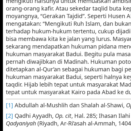
mengikuti nafsunya untuk memuaskan ambisi
orang-orang kafir. Atau sekedar taqlid buta k
moyangnya, “Gerakan Tajdid”. Seperti Husen
mengatakan: “Mengikuti Ruh Islam, dan buka
terhadap hukum-hukum tertentu, cukup dijad
bisa membawa kita ke jalan yang lurus. Masya
sekarang mendapatkan hukuman pidana mencur
hukuman masyarakat Badui. Begitu pula masal
pernah diwajibkan di Madinah. Hukuman pot
ditetapkan al-Qur’an sebagai hukuman bagi pe
hukuman masyarakat Badui, seperti halnya ke
taqdir. Hijab lebih tepat untuk masyarakat Ma
tepat untuk masyarakat Kairo pada Abad ke d
[1]
Abdullah al-Mushlih dan Shalah al-Shawi,
O
[2]
Qadhi Ayyadh,
Op. cit
, Hal. 285; Ihasan Ilahi
Qadyaniyah
(Riyadh, Ar-Ri’asah al-Ammah, 1404.