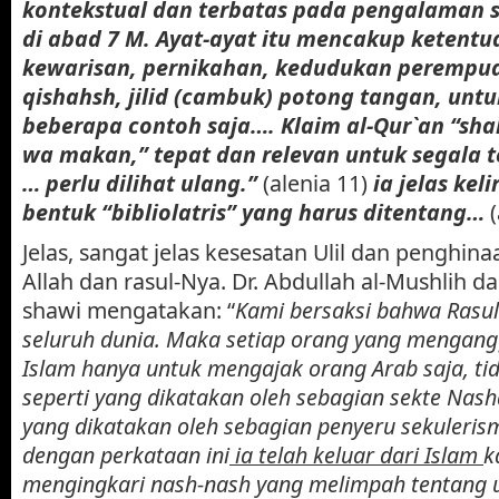
kontekstual dan terbatas pada pengalaman s
di abad 7 M. Ayat-ayat itu mencakup ketentu
kewarisan, pernikahan, kedudukan perempuan
qishahsh, jilid (cambuk) potong tangan, unt
beberapa contoh saja…. Klaim al-Qur`an “shal
wa makan,” tepat dan relevan untuk segala 
… perlu dilihat ulang.”
(alenia 11)
ia jelas keli
bentuk “bibliolatris” yang harus ditentang…
Jelas, sangat jelas kesesatan Ulil dan penghin
Allah dan rasul-Nya. Dr. Abdullah al-Mushlih da
shawi mengatakan: “
Kami bersaksi bahwa Rasul
seluruh dunia. Maka setiap orang yang mengang
Islam hanya untuk mengajak orang Arab saja, ti
seperti yang dikatakan oleh sebagian sekte Nas
yang dikatakan oleh sebagian penyeru sekuleris
dengan perkataan ini
ia telah keluar dari Islam
k
mengingkari nash-nash yang melimpah tentang u