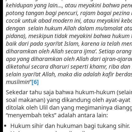
kehidupan yang lain…, atau meyakini bahwa pe
potong tangan bagi pencuri, rajam bagai pezina
cocok untuk abad modern ini, atau meyakini ke
dengan selain hukum Allah dalam mu’amalat at
pidana), meskipun tidak meyakini bahwa hukum t
baik dari pada syari’at Islam, karena ia telah m
diharamkan oleh Allah secara ijma’. Setiap ora
apa yang diharamkan oleh Allah dari ajran-ajara
diketahui secara dharuri seperti khamr, riba d
selain syari’at Allah, maka dia adalah kafir berd
muslimin
”
[6]
Sekedar tahu saja bahwa hukum-hukum (selai
soal makanan) yang dikandung oleh ayat-ayat
ditolak oleh Ulil dan yang megimaninya diang
“menyembah teks” adalah antara lain:
Hukum sihir dan hukuman bagi tukang sihir.