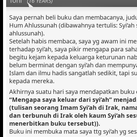
Toni
(16 YEARS)
Saya pernah beli buku dan membacanya, judul
Hum Ahlussunah (dibawahnya tertulis: Syi’ah
ahlussunah).
Setelah habis membaca, saya yg awam ini men
terhadap syi’ah, saya pikir mengapa para saha
begitu kejam kepada keluarga keturunan nabi
belum berminat dengan syi’ah dan mempunya
Islam dan ilmu hadis sangatlah sedikit, tapi s
kepada mereka.
Akhirnya suatu hari saya mendapatkan buku 
“Mengapa saya keluar dari syi’ah” menjad
(tulisan seorang Imam Syi’ah di Irak, nam
dan terbunuh di Irak oleh kaum Syi’ah se
menerbitkan buku tersebut)).
Buku ini membuka mata saya ttg syi’ah yg s