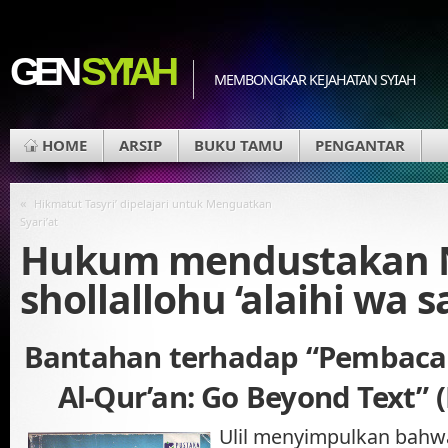
GEN
SYI'AH
MEMBONGKAR KEJAHATAN SYIAH
HOME
ARSIP
BUKU TAMU
PENGANTAR
«
Hikmatut Tasyri’ dipelajari untuk Menguatkan
Syari’at
Hukum mendustakan 
shollallohu ‘alaihi wa 
Bantahan terhadap “Pembaca
Al-Qur’an: Go Beyond Text” 
Ulil menyimpulkan bahwa