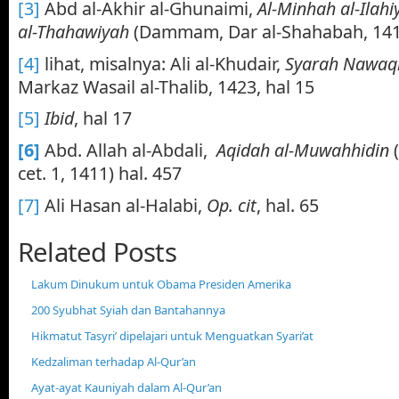
[3]
Abd al-Akhir al-Ghunaimi,
Al-Minhah al-Ilahi
al-Thahawiyah
(Dammam, Dar al-Shahabah, 141
[4]
lihat, misalnya: Ali al-Khudair,
Syarah Nawaqi
Markaz Wasail al-Thalib, 1423, hal 15
[5]
Ibid
, hal 17
[6]
Abd. Allah al-Abdali,
Aqidah al-Muwahhidin
cet. 1, 1411) hal. 457
[7]
Ali Hasan al-Halabi,
Op. cit
, hal. 65
Related Posts
Lakum Dinukum untuk Obama Presiden Amerika
200 Syubhat Syiah dan Bantahannya
Hikmatut Tasyri’ dipelajari untuk Menguatkan Syari’at
Kedzaliman terhadap Al-Qur’an
Ayat-ayat Kauniyah dalam Al-Qur’an