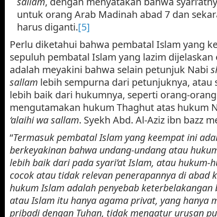
sallam
, dengan menyatakan bahwa syari’atn
untuk orang Arab Madinah abad 7 dan sekara
harus diganti.
[5]
Perlu diketahui bahwa pembatal Islam yang k
sepuluh pembatal Islam yang lazim dijelaskan 
adalah meyakini bahwa selain petunjuk Nabi
s
sallam
lebih sempurna dari petunjuknya, atau
lebih baik dari hukumnya, seperti orang-oran
mengutamakan hukum Thaghut atas hukum 
‘alaihi wa sallam
. Syekh Abd. Al-Aziz ibn bazz 
“
Termasuk pembatal Islam yang keempat ini ada
berkeyakinan bahwa undang-undang atau huku
lebih baik dari pada syari’at Islam, atau hukum-
cocok atau tidak relevan penerapannya di abad k
hukum Islam adalah penyebab keterbelakangan 
atau Islam itu hanya agama privat, yang hanya
pribadi dengan Tuhan, tidak mengatur urusan pu