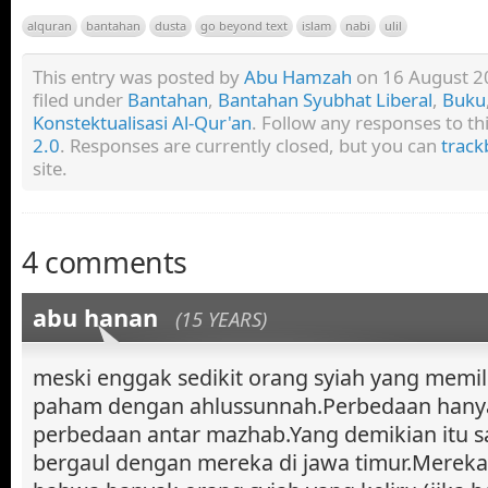
alquran
bantahan
dusta
go beyond text
islam
nabi
ulil
This entry was posted by
Abu Hamzah
on 16 August 20
filed under
Bantahan
,
Bantahan Syubhat Liberal
,
Buku
Konstektualisasi Al-Qur'an
. Follow any responses to t
2.0
. Responses are currently closed, but you can
track
site.
4 comments
abu hanan
(15 YEARS)
meski enggak sedikit orang syiah yang memil
paham dengan ahlussunnah.Perbedaan hanya
perbedaan antar mazhab.Yang demikian itu sa
bergaul dengan mereka di jawa timur.Merek