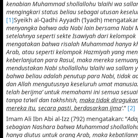
kenabian Muhammad
shollallohu ‘alaihi wa sall
mengingkari status beliau sebagai utusan keselu
[1]
Syeikh al-Qadhi Ayyadh (‘Iyadh) mengatakan
menyangka bahwa ada Nabi lain bersama Nab
setelahnya seperti sekte Isawiyah dari kelompok 
mengatakan bahwa risalah Muhammad hanya kh
Arab, atau seperti kelompok Hazmiyah yang me
keberlanjutan para Rasul, maka mereka semuanya
mendustakan Nabi
shollallohu ‘alaihi wa sallam
y
bahwa beliau adalah penutup para Nabi, tidak a
dan Allah mengutusnya keseluruh umat manusia
telah berijma’ untuk memahami ini semua sesuai
tanpa ta’wil dan takhshish,
maka tidak diragukan
mereka itu
,
secara pasti, berdasarkan ijma
’
.”
[2]
Imam Ali Ibn Abi al-Izz (792) mengatakan: “
Ada
sebagian Nashara bahwa Muhammad
shollalloh
hanya diutus untuk orang Arab, maka kebatilann