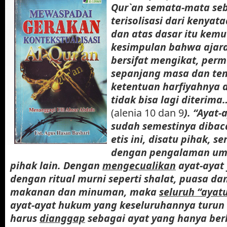
Qur`an semata-mata seb
terisolisasi dari kenyata
dan atas dasar itu kemu
kesimpulan bahwa ajara
bersifat mengikat, per
sepanjang masa dan te
ketentuan harfiyahnya 
tidak bisa lagi diterima
(alenia 10 dan 9
). “Ayat-
sudah semestinya dibaca
etis ini, disatu pihak, s
dengan pengalaman uma
pihak lain. Dengan
mengecualikan
ayat-ayat
dengan ritual murni seperti shalat, puasa dan
makanan dan minuman, maka
seluruh “ayat
ayat-ayat hukum yang keseluruhannya turun 
harus
dianggap
sebagai ayat yang hanya ber