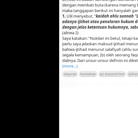
dengan membati buta (karena memang but
maka tanggapan berikut ini hanyalah gari
1.
Ulil menyebut, “
kaidah ahlu sunnah “L
adanya ijtihat atau penalaran hukum 
dengan jelas ketentuan hukumnya, seba
(alinea 2)
Saya katakan: “Nukilan ini betul, tetapi 
perlu saya jelaskan maksud ijtihad menuru
bahwa ijtihad menurut salafiyah (ahlu 
segala kemampuan, (b) oleh seorang faqih
dalinya. Dari unsur-unsur definisi ini dik
(more…)
alquran
bantahan
go beyond text
ijtiha