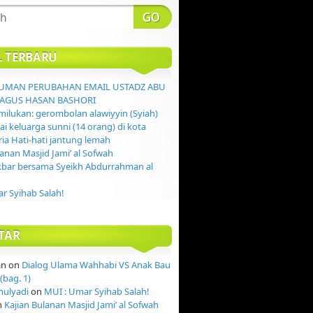
L TERBARU
MAN PERUBAHAN EMAIL USTADZ ABU
AGUS HASAN BASHORI
ilukan: gerombolan alawiyyin (Syiah)
 keluarga sunni (14 orang) di kota
ia Hati-hati jantung lemah
lanan Masjid Jami’ al Sofwah
kbar bersama Syeikh Abdurrahman al
r Syihab Salah!
TAR
an
on
Dialog Ulama Wahhabi VS Anak Bau
(bag. 1)
mulyadi
on
MUI : Umar Syihab Salah!
n
Kajian Bulanan Masjid Jami’ al Sofwah