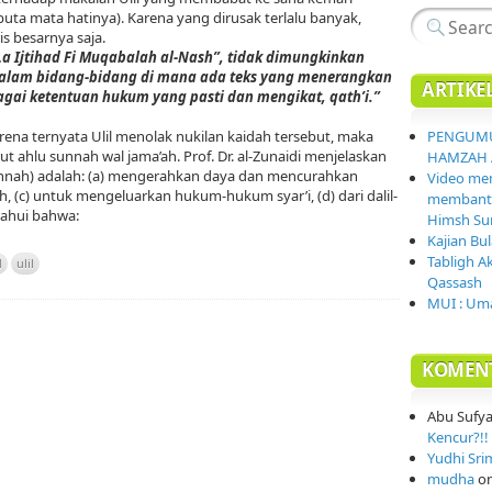
a mata hatinya). Karena yang dirusak terlalu banyak,
s besarnya saja.
a Ijtihad Fi Muqabalah al-Nash”, tidak dimungkinkan
dalam bidang-bidang di mana ada teks yang menerangkan
ARTIKE
gai ketentuan hukum yang pasti dan mengikat, qath’i.”
PENGUMU
karena ternyata Ulil menolak nukilan kaidah tersebut, maka
t ahlu sunnah wal jama’ah. Prof. Dr. al-Zunaidi menjelaskan
HAMZAH 
sunnah) adalah: (a) mengerahkan daya dan mencurahkan
Video mem
, (c) untuk mengeluarkan hukum-hukum syar’i, (d) dari dalil-
membantai
etahui bahwa:
Himsh Sur
Kajian Bu
Tabligh A
d
ulil
Qassash
MUI : Uma
KOMEN
Abu Sufy
Kencur?!! 
Yudhi Sri
mudha
o