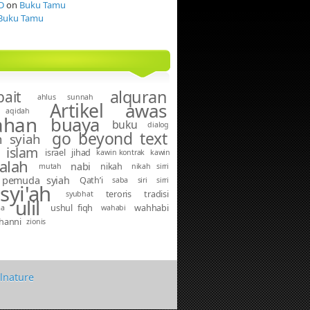
D
on
Buku Tamu
Buku Tamu
alquran
bait
ahlus sunnah
Artikel
awas
aqidah
ahan
buaya
buku
dialog
go beyond text
 syiah
islam
israel
jihad
kawin kontrak
kawin
alah
nabi
nikah
mutah
nikah sirri
pemuda syiah
Qath’i
saba
siri
sirri
syi'ah
teroris
tradisi
syubhat
ulil
ushul fiqh
wahhabi
ma
wahabi
hanni
zionis
alnature