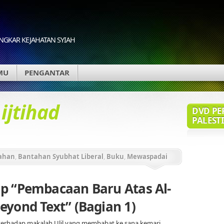
GKAR KEJAHATAN SYIAH
MU
PENGANTAR
d
ijtihad
DVD PE
PALESTI
ahan
,
Bantahan Syubhat Liberal
,
Buku
,
Mewaspadai
si Al-Qur'an
p “Pembacaan Baru Atas Al-
eyond Text” (Bagian 1)
terhadap makalah Ulil yang membabat ke sana kemari