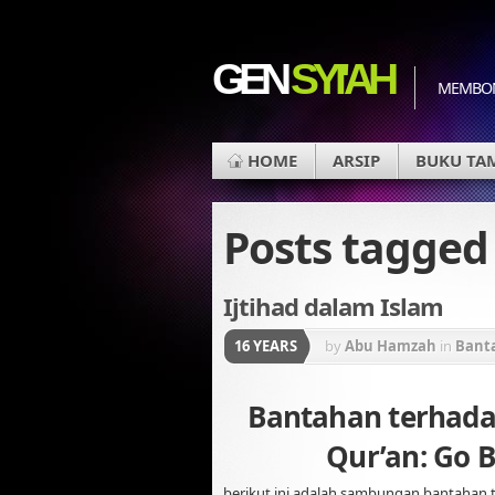
GEN
SYI'AH
MEMBON
HOME
ARSIP
BUKU TA
Posts tagge
Ijtihad dalam Islam
16 YEARS
by
Abu Hamzah
in
Bant
Gerakan Konstektualisa
Bantahan terhada
Qur’an: Go B
berikut ini adalah sambungan bantahan 