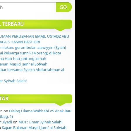
L TERBARU
MAN PERUBAHAN EMAIL USTADZ ABU
AGUS HASAN BASHORI
ilukan: gerombolan alawiyyin (Syiah)
 keluarga sunni (14 orang) di kota
ia Hati-hati jantung lemah
lanan Masjid Jami’ al Sofwah
kbar bersama Syeikh Abdurrahman al
r Syihab Salah!
TAR
an
on
Dialog Ulama Wahhabi VS Anak Bau
(bag. 1)
mulyadi
on
MUI : Umar Syihab Salah!
n
Kajian Bulanan Masjid Jami’ al Sofwah