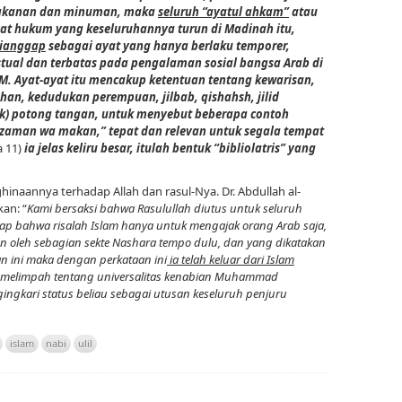
akanan dan minuman, maka
seluruh “ayatul ahkam”
atau
at hukum yang keseluruhannya turun di Madinah itu,
ianggap
sebagai ayat yang hanya berlaku temporer,
tual dan terbatas pada pengalaman sosial bangsa Arab di
M. Ayat-ayat itu mencakup ketentuan tentang kewarisan,
han, kedudukan perempuan, jilbab, qishahsh, jilid
k) potong tangan, untuk menyebut beberapa contoh
li zaman wa makan,” tepat dan relevan untuk segala tempat
a 11)
ia jelas keliru besar, itulah bentuk “bibliolatris” yang
nghinaannya terhadap Allah dan rasul-Nya. Dr. Abdullah al-
an: “
Kami bersaksi bahwa Rasulullah diutus untuk seluruh
p bahwa risalah Islam hanya untuk mengajak orang Arab saja,
kan oleh sebagian sekte Nashara tempo dulu, dan yang dikatakan
n ini maka dengan perkataan ini
ia telah keluar dari Islam
g melimpah tentang universalitas kenabian Muhammad
ingkari status beliau sebagai utusan keseluruh penjuru
islam
nabi
ulil