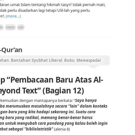
aran umat Islam tentang hikmah tasyri’ tidak pernah mati,
tidak perlu disadarkan lagi tetapi Ulil-lah yang perlu
ri’.
(more…)
ah
islam
ulil
-Qur’an
ahan
,
Bantahan Syubhat Liberal
,
Buku
,
Mewaspadai
si Al-Qur'an
p “Pembacaan Baru Atas Al-
eyond Text” (Bagian 12)
il kemudian dengan mantapanya berkata: “
Saya hanya
ba merumuskan masalahnya secara “lain” dalam konteks
gan baru yang kita hadapi sekarang ini. Suatu cara
g baru yang radikal, memang benar-benar harus
an untuk mengubah cara pandang yang kalau boleh ingin
ebut sebagai “bibliolatristik”
(alenia 8)