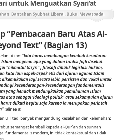
jari untuk Menguatkan Syari’at
ahan
,
Bantahan Syubhat Liberal
,
Buku
,
Mewaspadai
si Al-Qur'an
p “Pembacaan Baru Atas Al-
eyond Text” (Bagian 13)
melanjutkan: “
kita harus membangun kembali kesadaran
 Islam mengenai apa yang dalam tradisi fiqh disebut
ai “hikmatul tasyri’”, filosofi dibalik legislasi hukum,
an kata lain aspek-aspek etis dari ajaran agama Islam
 dikemukakan lagi secara lebih persisten dan vokal untuk
ndingi kecenderungan-kecenderungan fundamentalis
rn yang hendak mendangkalkan pemahaman Islam
as atau sebagai ‘ideologi politik” atau sekumpulan ajaran
harus diikuti begitu saja karena ia merupakan perintah
n”
(alinea 8)
an Ulil tadi banyak mengandung kesalahan dan kelemahan:
ebut semangat kembali kepada al-Qur`an dan sunnah
ai fundamentalis modern, ini tidak kontekstual dan tidak
an