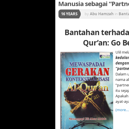
Manusia sebagai “Partn
16 YEARS
by
Abu Hamzah
in
Bant
Konstektualisasi Al-Qur
Bantahan terhada
Qur’an: Go B
Ulil mel
kedalam
dengan
“partne
Dalam u
nama al
“partne
itu sej
Apakah 
ayat-ay
(more…