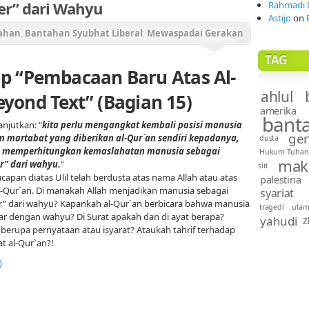
er” dari Wahyu
Rahmadi 
Astijo
on
ahan
,
Bantahan Syubhat Liberal
,
Mewaspadai Gerakan
'an
TAG
p “Pembacaan Baru Atas Al-
ahlul 
eyond Text” (Bagian 15)
amerika
bant
anjutkan: “
kita perlu mengangkat kembali posisi manusia
gen
 martabat yang diberikan al-Qur`an sendiri kepadanya,
dusta
 memperhitungkan kemaslahatan manusia sebagai
Hukum Tuhan
mak
r” dari wahyu.
”
siri
capan diatas Ulil telah berdusta atas nama Allah atau atas
palestina
-Qur`an. Di manakah Allah menjadikan manusia sebagai
syariat
r” dari wahyu? Kapankah al-Qur`an berbicara bahwa manusia
tragedi
ula
ajar dengan wahyu? Di Surat apakah dan di ayat berapa?
yahudi
Z
berupa pernyataan atau isyarat? Ataukah tahrif terhadap
at al-Qur`an?!
)