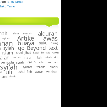
D
on
Buku Tamu
Buku Tamu
alquran
bait
ahlus sunnah
Artikel
awas
aqidah
ahan
buaya
buku
dialog
go beyond text
 syiah
islam
israel
jihad
kawin kontrak
kawin
alah
nabi
nikah
mutah
nikah sirri
pemuda syiah
Qath’i
saba
siri
sirri
syi'ah
teroris
tradisi
syubhat
ulil
ushul fiqh
wahhabi
ma
wahabi
hanni
zionis