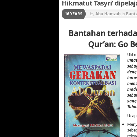
Hikmatut Tasyri’ dipela
16 YEARS
by
Abu Hamzah
in
Bant
Gerakan Konstektualisa
Bantahan terhada
Qur’an: Go B
Ulil 
umat
sebag
deng
harus
mena
mode
sebat
yang 
Tuha
Ucap
Meny
sebag
relev