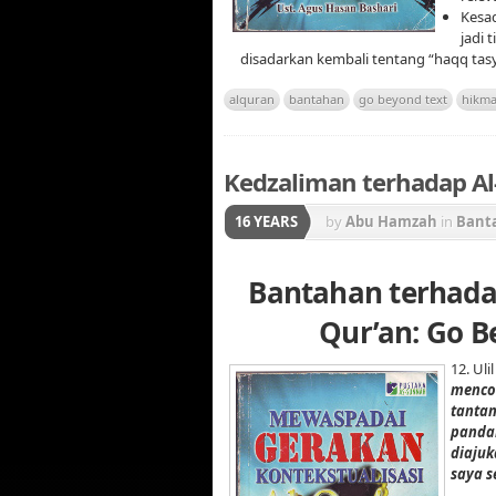
Kesad
jadi 
disadarkan kembali tentang “haqq tasy
alquran
bantahan
go beyond text
hikm
Kedzaliman terhadap Al
16 YEARS
by
Abu Hamzah
in
Bant
Gerakan Konstektualisa
Bantahan terhada
Qur’an: Go B
12. Ul
menco
tantan
pandan
diajuk
saya s