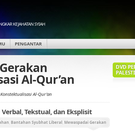
GKAR KEJAHATAN SYIAH
MU
PENGANTAR
 Gerakan
DVD PE
PALESTI
sasi Al-Qur’an
Konstektualisasi Al-Qur’an
erbal, Tekstual, dan Eksplisit
ahan
,
Bantahan Syubhat Liberal
,
Mewaspadai Gerakan
'an