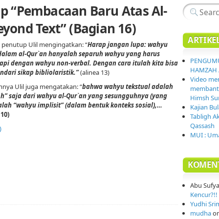
p “Pembacaan Baru Atas Al-
eyond Text” (Bagian 16)
ARTIKE
 penutup Ulil mengingatkan: “
Harap jangan lupa: wahyu
dalam al-Qur`an hanyalah separuh wahyu yang harus
PENGUMU
api dengan wahyu non-verbal. Dengan cara itulah kita bisa
HAMZAH 
dari sikap bibliolaristik.”
(alinea 13)
Video mem
nya Ulil juga mengatakan: “
bahwa wahyu tekstual adalah
membantai
h” saja dari wahyu al-Qur`an yang sesungguhnya (yang
Himsh Sur
alah “wahyu implisit” (dalam bentuk konteks sosial),…
Kajian Bu
 10)
Tabligh A
Qassash
)
MUI : Uma
KOMEN
Abu Sufy
Kencur?!! 
Yudhi Sri
mudha
o