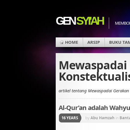
GEN
SYI'AH
MEMBON
HOME
ARSIP
BUKU TA
Mewaspadai
Konstektuali
artikel tentang Mewaspadai Gerakan 
Al-Qur’an adalah Wahyu V
16 YEARS
by
Abu Hamzah
in
Bant
Konstektualisasi Al-Qur