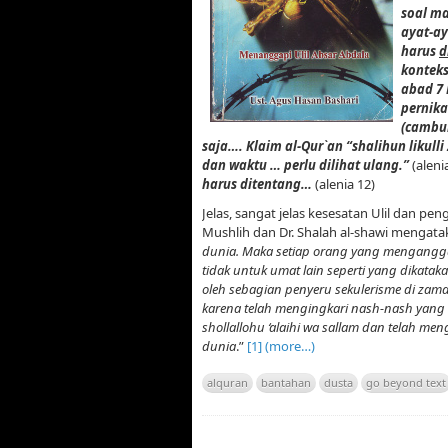
soal m
ayat-ay
harus
d
konteks
abad 7 
pernika
(cambu
saja…. Klaim al-Qur`an “shalihun likul
dan waktu … perlu dilihat ulang.”
(aleni
harus ditentang…
(alenia 12)
Jelas, sangat jelas kesesatan Ulil dan pe
Mushlih dan Dr. Shalah al-shawi mengatak
dunia. Maka setiap orang yang mengangga
tidak untuk umat lain seperti yang dikata
oleh sebagian penyeru sekulerisme di zama
karena telah mengingkari nash-nash yan
shollallohu ‘alaihi wa sallam
dan telah meng
dunia
.”
[1]
(more…)
alquran
bantahan
dusta
go beyond text