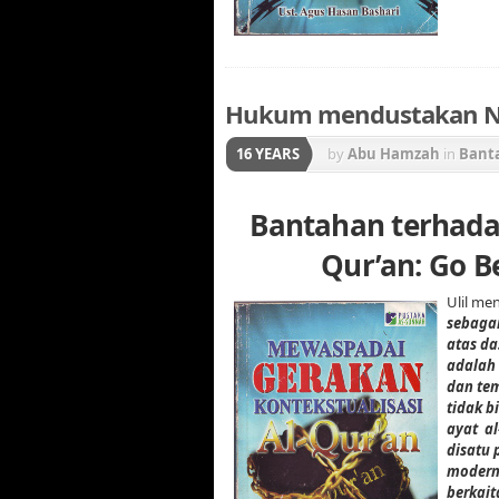
Hukum mendustakan Nabi
16 YEARS
by
Abu Hamzah
in
Bant
Gerakan Konstektualisa
Bantahan terhada
Qur’an: Go B
Ulil me
sebagai
atas da
adalah 
dan tem
tidak b
ayat al
disatu 
modern 
berkait