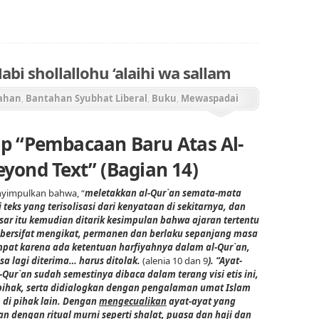
 shollallohu ‘alaihi wa sallam
ahan
,
Bantahan Syubhat Liberal
,
Buku
,
Mewaspadai
si Al-Qur'an
p “Pembacaan Baru Atas Al-
eyond Text” (Bagian 14)
nyimpulkan bahwa, “
meletakkan al-Qur`an semata-mata
 teks yang terisolisasi dari kenyataan di sekitarnya, dan
sar itu kemudian ditarik kesimpulan bahwa ajaran tertentu
bersifat mengikat, permanen dan berlaku sepanjang masa
pat karena ada ketentuan harfiyahnya dalam al-Qur`an,
isa lagi diterima… harus ditolak.
(alenia 10 dan 9
). “Ayat-
-Qur`an sudah semestinya dibaca dalam terang visi etis ini,
pihak, serta didialogkan dengan pengalaman umat Islam
di pihak lain. Dengan
mengecualikan
ayat-ayat yang
an dengan ritual murni seperti shalat, puasa dan haji dan