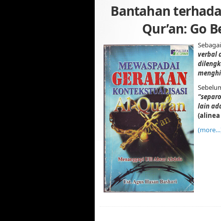
Bantahan terhada
Qur’an: Go B
Sebagai
verbal 
dilengk
menghin
Sebelum
“separo
lain ad
(alinea
(more…