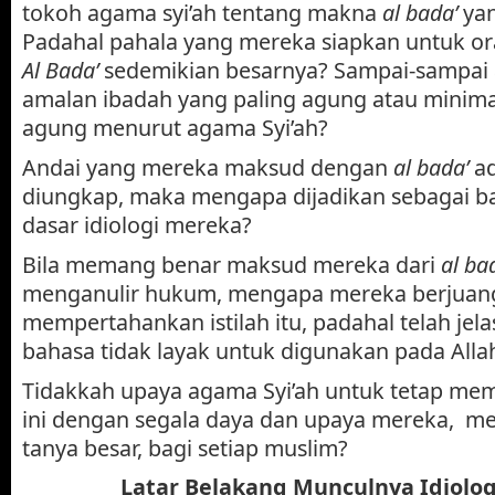
tokoh agama syi’ah tentang makna
al bada’
ya
Padahal pahala yang mereka siapkan untuk o
Al Bada’
sedemikian besarnya? Sampai-sampai
amalan ibadah yang paling agung atau minima
agung menurut agama Syi’ah?
Andai yang mereka maksud dengan
al bada’
ad
diungkap, maka mengapa dijadikan sebagai bag
dasar idiologi mereka?
Bila memang benar maksud mereka dari
al ba
menganulir hukum, mengapa mereka berjuang
mempertahankan istilah itu, padahal telah jel
bahasa tidak layak untuk digunakan pada Alla
Tidakkah upaya agama Syi’ah untuk tetap mem
ini dengan segala daya dan upaya mereka, 
tanya besar, bagi setiap muslim?
Latar Belakang Munculnya Idiolo