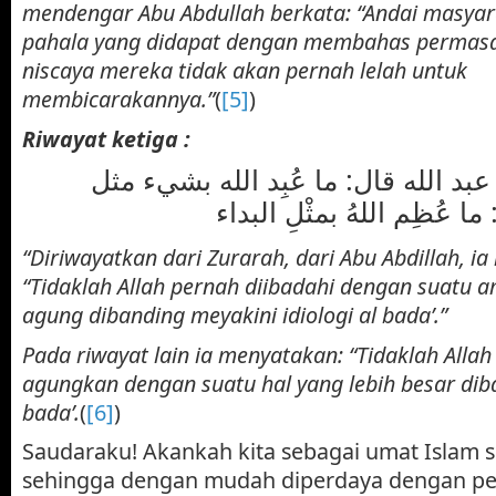
mendengar Abu Abdullah berkata: “Andai masya
pahala yang didapat dengan membahas permas
niscaya mereka tidak akan pernah lelah untuk
membicarakannya.”
(
[5]
)
Riwayat ketiga :
د الله قال: ما عُبِد الله بشيء مثل
“Diriwayatkan dari Zurarah, dari Abu Abdillah, i
“Tidaklah Allah pernah diibadahi dengan suatu a
agung dibanding meyakini idiologi al bada’.”
Pada riwayat lain ia menyatakan: “Tidaklah Alla
agungkan dengan suatu hal yang lebih besar diba
bada’.
(
[6]
)
Saudaraku!
Akankah kita sebagai umat Islam 
sehingga dengan mudah diperdaya dengan pen