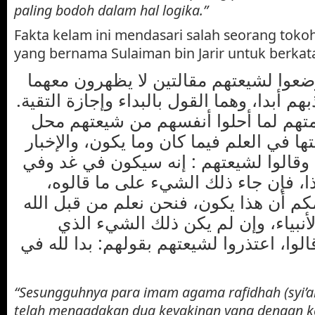
paling bodoh dalam hal logika.”
Fakta kelam ini mendasari salah seorang tokoh
yang bernama Sulaiman bin Jarir untuk berkat
ضعوا لشيعتهم مقالتين لا يظهرون معهما
هم أبدا، وهما القول بالبداء وإجازة التقية
أئمتهم لما أحلوا أنفسهم من شيعتهم محل
تها في العلم فيما كان وما يكون، والإخبار
 وقالوا لشيعتهم : إنه سيكون في غد وفي
وكذا، فإن جاء ذلك الشيء على ما قالوه
مكم أن هذا يكون، فنحن نعلم من قبل الله
أنبياء، وإن لم يكن ذلك الشيء الذي
الوا، اعتذروا لشيعتهم بقولهم: بدا لله في
“Sesungguhnya para imam agama rafidhah (syi’ah 
telah mengadakan dua keyakinan yang dengan 