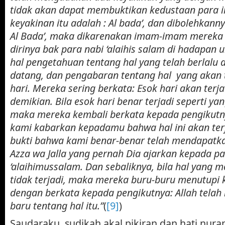
tidak akan dapat membuktikan kedustaan para
keyakinan itu adalah : Al bada’, dan dibolehkann
Al Bada’, maka dikarenakan imam-imam mereka
dirinya bak para nabi ‘alaihis salam di hadapan 
hal pengetahuan tentang hal yang telah berlalu 
datang, dan pengabaran tentang hal yang akan 
hari. Mereka sering berkata: Esok hari akan terj
demikian. Bila esok hari benar terjadi seperti y
maka mereka kembali berkata kepada pengikutn
kami kabarkan kepadamu bahwa hal ini akan ter
bukti bahwa kami benar-benar telah mendapatkan
Azza wa Jalla yang pernah Dia ajarkan kepada pa
‘alaihimussalam. Dan sebaliknya, bila hal yang 
tidak terjadi, maka mereka buru-buru menutupi 
dengan berkata kepada pengikutnya: Allah telah
baru tentang hal itu.”
(
[9]
)
Saudaraku, sudikah akal pikiran dan hati nura