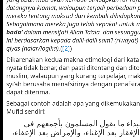
datangnya kiamat, walaupun terjadi perbedaan 
mereka tentang maksud dari kembali dihidupkan (
Sebagaimana mereka juga telah sepakat untuk
bada’
dalam mensifati Allah Ta’ala, dan sesung
ini berdasarkan kepada dalil-dalil sam’i (riwaya
qiyas (nalar/logika).
(
[2]
)
Dikarenakan kedua makna etimologi dari kat
nyata tidak benar, dan pasti ditentang dan dito
muslim, walaupun yang kurang terpelajar, ma
syi’ah berusaha menafsirinya dengan penafsir
dapat diterima.
Sebagai contoh adalah apa yang dikemukakan 
Mufid sendiri:
بداء ما يقول المسلمون بأجمعهم في
 الإفقار بعد الإغناء، والإمراض بعد الإعفاء