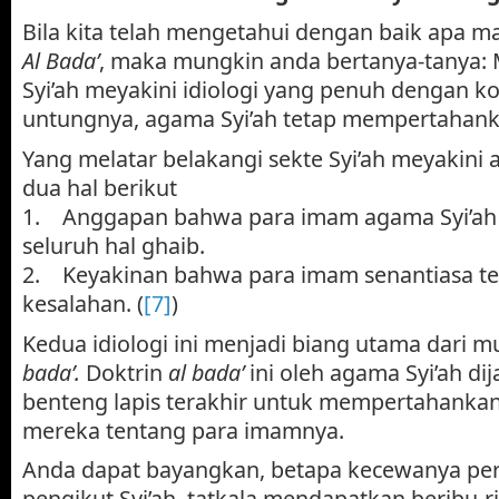
Bila kita telah mengetahui dengan baik apa ma
Al Bada’
, maka
mungkin anda bertanya-tanya
Syi’ah meyakini idiologi yang penuh dengan kon
untungnya, agama Syi’ah tetap mempertahankan
Yang melatar belakangi sekte Syi’ah meyakini
dua hal berikut
1. Anggapan bahwa para imam agama Syi’ah
seluruh hal ghaib.
2. Keyakinan bahwa para imam senantiasa ter
kesalahan. (
[7]
)
Kedua idiologi ini menjadi biang utama dari m
bada’.
Doktrin
al bada’
ini oleh agama Syi’ah di
benteng lapis terakhir untuk mempertahankan 
mereka tentang para imamnya.
Anda dapat bayangkan, betapa kecewanya pe
pengikut Syi’ah, tatkala mendapatkan beribu-