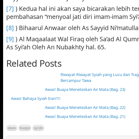
[7]
) Kedua hal ini akan saya bicarakan lebih te
pembahasan “menyoal jati diri imam-imam Syi’
[8]
) Bihaarul Anwaar oleh As Sayyid Ni’matullah 
[9]
) Al Maqaalaat Wal Firaq oleh Sa’ad Al Qumm
As Syi’ah Oleh An Nubakhty hal. 65.
Related Posts
Riwayat-Riwayat Syiah yang Lucu dan Tra
Bercampur Tawa
Awas! Buaya Meneteskan Air Mata (Bag. 23)
Awas! Bahaya Syiah Iran!!!!
Awas! Buaya Meneteskan Air Mata (Bag. 22)
Awas! Buaya Meneteskan Air Mata (Bag. 21)
awas
buaya
syi'ah