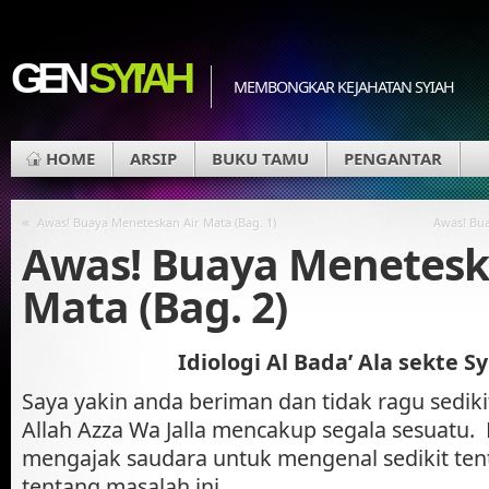
GEN
SYI'AH
MEMBONGKAR KEJAHATAN SYIAH
HOME
ARSIP
BUKU TAMU
PENGANTAR
«
Awas! Buaya Meneteskan Air Mata (Bag. 1)
Awas! Bua
Awas! Buaya Menetesk
Mata (Bag. 2)
Idiologi Al Bada’ Ala sekte Sy
Saya yakin anda beriman dan tidak ragu sedik
Allah Azza Wa Jalla mencakup segala sesuatu.
mengajak saudara untuk mengenal sedikit tenta
tentang masalah ini.