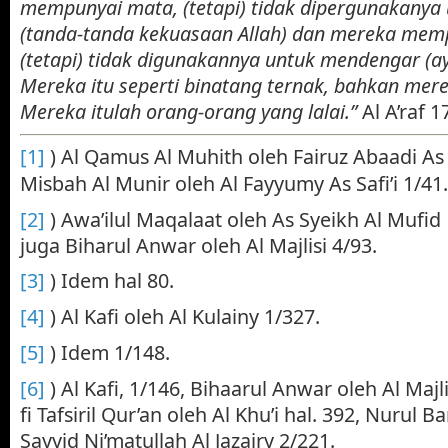
mempunyai mata, (tetapi) tidak dipergunakanya 
(tanda-tanda kekuasaan Allah) dan mereka memp
(tetapi) tidak digunakannya untuk mendengar (aya
Mereka itu seperti binatang ternak, bahkan merek
Mereka itulah orang-orang yang lalai.”
Al A’raf 1
[1]
) Al Qamus Al Muhith oleh Fairuz Abaadi As 
Misbah Al Munir oleh Al Fayyumy As Safi’i 1/41.
[2]
) Awa’ilul Maqalaat oleh As Syeikh Al Mufid A
juga Biharul Anwar oleh Al Majlisi 4/93.
[3]
) Idem hal 80.
[4]
) Al Kafi oleh Al Kulainy 1/327.
[5]
) Idem 1/148.
[6]
) Al Kafi, 1/146, Bihaarul Anwar oleh Al Majl
fi Tafsiril Qur’an oleh Al Khu’i hal. 392, Nurul B
Sayyid Ni’matullah Al Jazairy 2/221.