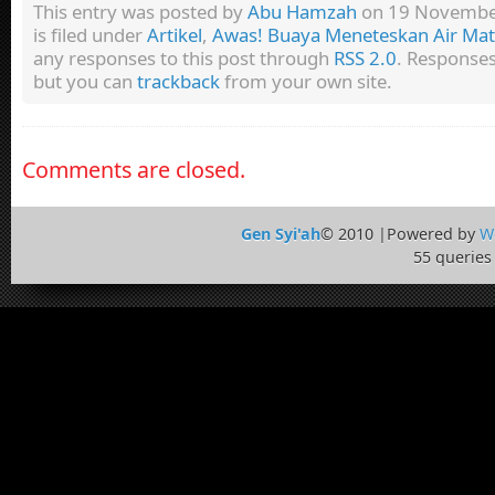
This entry was posted by
Abu Hamzah
on 19 November
is filed under
Artikel
,
Awas! Buaya Meneteskan Air Ma
any responses to this post through
RSS 2.0
. Responses
but you can
trackback
from your own site.
Comments are closed.
Gen Syi'ah
© 2010 |Powered by
W
55 queries