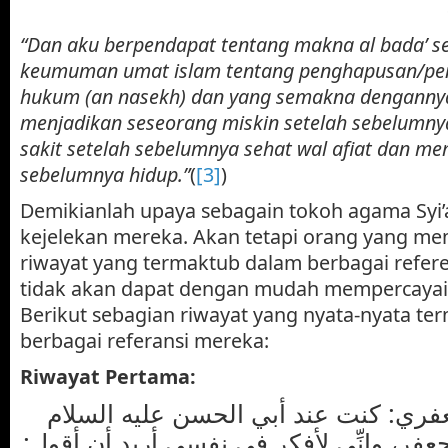
“Dan aku berpendapat tentang makna al bada’ se
keumuman umat islam tentang penghapusan/pen
hukum (an nasekh) dan yang semakna dengannya
menjadikan seseorang miskin setelah sebelumny
sakit setelah sebelumnya sehat wal afiat dan m
sebelumnya hidup.”
(
[3]
)
Demikianlah upaya sebagain tokoh agama Syi
kejelekan mereka. Akan tetapi orang yang m
riwayat yang termaktub dalam berbagai refere
tidak akan dapat dengan mudah mempercayai p
Berikut sebagian riwayat yang nyata-nyata t
berbagai referansi mereka:
Riwayat Pertama:
عفري: كنت عند أبي الحسن عليه السلام
جعفر، وإنِّي لأفكر في نفسي أريد أن أقول