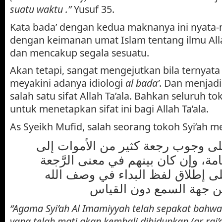
suatu waktu .”
Yusuf 35.
Kata bada’ dengan kedua maknanya ini nyata-
dengan keimanan umat Islam tentang ilmu All
dan mencakup segala sesuatu.
Akan tetapi, sangat mengejutkan bila ternyata 
meyakini adanya idiologi
al bada’
. Dan menjad
salah satu sifat Allah Ta’ala. Bahkan seluruh to
untuk menetapkan sifat ini bagi Allah Ta’ala.
As Syeikh Mufid, salah seorang tokoh Syi’ah m
لى وجوب رجعة كثير من الأموات إلى
يامة، وإن كان بينهم في معنى الرَّجعة
 على إطلاق لفظ البداء في وصف الله
“Agama Syi’ah Al Imamiyyah telah sepakat bahwa
yang telah mati akan kembali dihidupkan (ar raj’