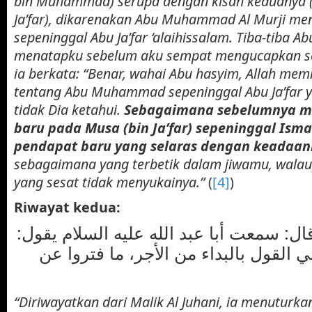
bin Muhammad) serupa dengan kisah keduanya (
Ja’far), dikarenakan Abu Muhammad Al Murji me
sepeninggal Abu Ja’far ‘alaihissalam. Tiba-tiba A
menatapku sebelum aku sempat mengucapkan se
ia berkata: “Benar, wahai Abu hasyim, Allah mem
tentang Abu Muhammad sepeninggal Abu Ja’far 
tidak Dia ketahui.
Sebagaimana sebelumnya m
baru pada Musa (bin Ja’far) sepeninggal Ismail
pendapat baru yang selaras dengan keadaa
sebagaimana yang terbetik dalam jiwamu, wala
yang sesat tidak menyukainya.”
(
[4]
)
Riwayat kedua:
ال: سمعت أبا عبد الله عليه السلام يقول
 القول بالبداء من الأجر، ما فتروا عن
“Diriwayatkan dari Malik Al Juhani, ia menuturka