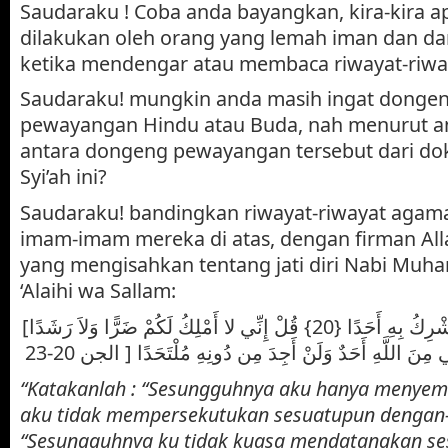
Saudaraku ! Coba anda bayangkan, kira-kira a
dilakukan oleh orang yang lemah iman dan d
ketika mendengar atau membaca riwayat-riway
Saudaraku! mungkin anda masih ingat donge
pewayangan Hindu atau Buda, nah menurut a
antara dongeng pewayangan tersebut dari dok
Syi’ah ini?
Saudaraku! bandingkan riwayat-riwayat agama
imam-imam mereka di atas, dengan firman Alla
yang mengisahkan tentang jati diri Nabi Muh
‘Alaihi wa Sallam:
[قُلْ إِنَّمَا أَدْعُو رَبِّي وَلا أُشْرِكُ بِهِ أَحَدًا {20} قُلْ إِنِّي لا أَمْلِكُ لَكُمْ ضَرًّا وَلاَ رَشَدًا
“Katakanlah : “Sesungguhnya aku hanya menye
aku tidak mempersekutukan sesuatupun dengan-
“Sesungguhnya ku tidak kuasa mendatangkan s