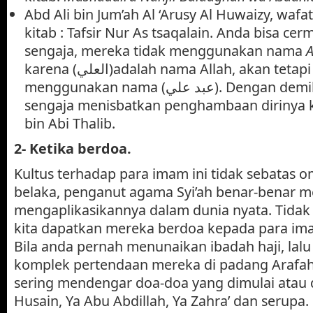
Abd Ali bin Jum’ah Al ‘Arusy Al Huwaizy, wafa
kitab : Tafsir Nur As tsaqalain. Anda bisa cer
sengaja, mereka tidak menggunakan nama
A
karena (العلي)adalah nama Allah, akan tetapi mereka
menggunakan nama (عبد علي). Dengan demikian mereka
sengaja menisbatkan penghambaan dirinya k
bin Abi Thalib.
2-
Ketika berdoa.
Kultus terhadap para imam ini tidak sebatas
belaka, penganut agama Syi’ah benar-benar m
mengaplikasikannya dalam dunia nyata. Tida
kita dapatkan mereka berdoa kepada para i
Bila anda pernah menunaikan ibadah haji, lal
komplek pertendaan mereka di padang Arafah
sering mendengar doa-doa yang dimulai atau d
Husain, Ya Abu Abdillah, Ya Zahra’ dan serupa.