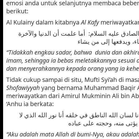
emosi anda untuk selanjutnya membaca beber
berikut:
Al Kulainy dalam kitabnya
Al Kafy
meriwayatka
الصادق عليه السلام: أما علمت أن الدنيا والآخرة
“Tidakkah engkau sadar, bahwa dunia dan akhira
imam, sehingga ia bebas meletakkannya sesuai
dan menyerahkannya kepada orang yang ia kehe
Tidak cukup sampai di situ, Mufti Syi’ah di mas
Shofawiyyah
yang bernama Muhammad Baqir Al
meriwayatkan dari Amirul Mukminin Ali bin Abi
‘Anhu ia berkata:
ا لسان الله الناطق في خلقه أنا نور الله الذي لا
“Aku adalah mata Allah di bumi-Nya, akau adalah