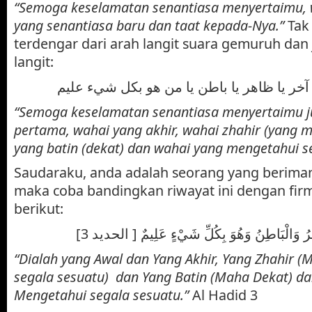
“Semoga keselamatan senantiasa menyertaimu, 
yang senantiasa baru dan taat kepada-Nya.”
Tak
terdengar dari arah langit suara gemuruh dan
langit:
 آخر يا ظاهر يا باطن يا من هو بكل شيء عليم
“Semoga keselamatan senantiasa menyertaimu j
pertama, wahai yang akhir, wahai zhahir (yang 
yang batin (dekat) dan wahai yang mengetahui s
Saudaraku, anda adalah seorang yang beriman
maka coba bandingkan riwayat ini dengan firma
berikut:
[هِرُ وَالْبَاطِنُ وَهُوَ بِكُلِّ شَيْءٍ عَلِيمٌ [ الحديد 3
“Dialah yang Awal dan Yang Akhir, Yang Zhahir (
segala sesuatu) dan Yang Batin (Maha Dekat) d
Mengetahui segala sesuatu.”
Al Hadid 3