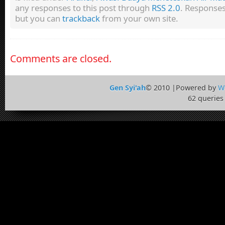
any responses to this post through
RSS 2.0
. Responses
but you can
trackback
from your own site.
Comments are closed.
Gen Syi'ah
© 2010 |Powered by
W
62 queries