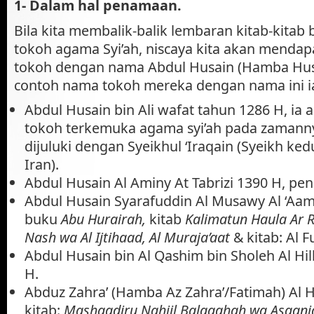
1-
Dalam hal penamaan.
Bila kita membalik-balik lembaran kitab-kitab 
tokoh agama Syi’ah, niscaya kita akan menda
tokoh dengan nama Abdul Husain (Hamba Husa
contoh nama tokoh mereka dengan nama ini i
Abdul Husain bin Ali wafat tahun 1286 H, ia 
tokoh terkemuka agama syi’ah pada zamann
dijuluki dengan Syeikhul ‘Iraqain (Syeikh ked
Iran).
Abdul Husain Al Aminy At Tabrizi 1390 H, pe
Abdul Husain Syarafuddin Al Musawy Al ‘Aami
buku
Abu Hurairah,
kitab
Kalimatun Haula Ar 
Nash wa Al Ijtihaad, Al Muraja’aat
& kitab: Al 
Abdul Husain bin Al Qashim bin Sholeh Al Hil
H.
Abduz Zahra’ (Hamba Az Zahra’/Fatimah) Al H
kitab:
Mashaadiru Nahjil Balaaghah wa Asaani