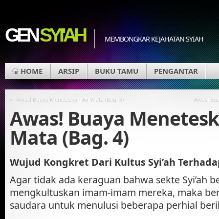
GEN
SYI'AH
MEMBONGKAR KEJAHATAN SYIAH
HOME
ARSIP
BUKU TAMU
PENGANTAR
«
Awas! Buaya Meneteskan Air Mata (Bag. 3)
Awas! Bua
Awas! Buaya Menetesk
Mata (Bag. 4)
Wujud Kongkret Dari Kultus Syi’ah Terhada
Agar tidak ada keraguan bahwa sekte Syi’ah b
mengkultuskan imam-imam mereka, maka ber
saudara untuk menulusi beberapa perhial beri