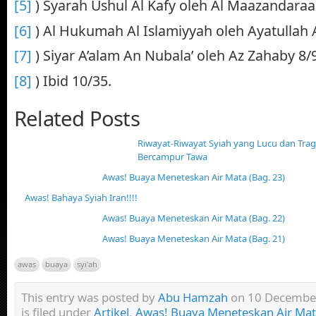
[5]
) Syarah Ushul Al Kafy oleh Al Maazandaraa
[6]
) Al Hukumah Al Islamiyyah oleh Ayatullah 
[7]
) Siyar A’alam An Nubala’ oleh Az Zahaby 8/
[8]
) Ibid 10/35.
Related Posts
Riwayat-Riwayat Syiah yang Lucu dan Tra
Bercampur Tawa
Awas! Buaya Meneteskan Air Mata (Bag. 23)
Awas! Bahaya Syiah Iran!!!!
Awas! Buaya Meneteskan Air Mata (Bag. 22)
Awas! Buaya Meneteskan Air Mata (Bag. 21)
awas
buaya
syi'ah
This entry was posted by
Abu Hamzah
on 10 December
is filed under
Artikel
,
Awas! Buaya Meneteskan Air Ma