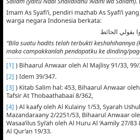
Sallam (yaitu Nabi Shallallahu ‘Alaihi wa Sallam).
Imam As Syafi’i, pendiri mazhab As Syafi’i yang
warga negara Indonesia berkata:
 بقولي الحائط
“Bila suatu hadits telah terbukti keshahihannya 
maka campakkanlah pendapatku ke dinding/pag
[1]
) Bihaarul Anwaar oleh Al Majlisy 91/33, 99/
[2]
) Idem 39/347.
[3]
) Kitab Salim hal: 453, Bihaarul Anwaar oleh
Tafsir At Thobaathabaai 8/362,
[4]
) Al kaafy oleh Al Kulainy 1/53, Syarah Ushul
Mazandaraany 2/2251/53, Bihaarul Anwaar oleh 
Wasaa’ilus Syi’ah oleh Al Huru Al ‘Aamily 27/83 
Al Qur’an 19/33.