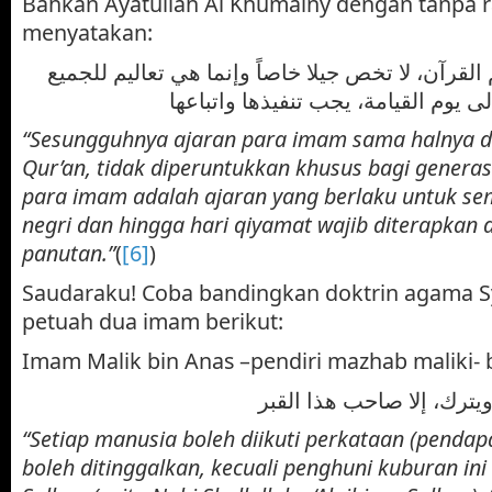
Bahkan Ayatullah Al Khumainy dengan tanpa 
menyatakan:
م القرآن، لا تخص جيلا خاصاً وإنما هي تعاليم للجميع
“Sesungguhnya ajaran para imam sama halnya d
Qur’an, tidak diperuntukkan khusus bagi generasi
para imam adalah ajaran yang berlaku untuk sem
negri dan hingga hari qiyamat wajib diterapkan 
panutan.”
(
[6]
)
Saudaraku! Coba bandingkan doktrin agama Sy
petuah dua imam berikut:
Imam Malik bin Anas –pendiri mazhab maliki- 
يترك، إلا صاحب هذا القبر
“Setiap manusia boleh diikuti perkataan (pendap
boleh ditinggalkan, kecuali penghuni kuburan ini 