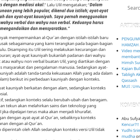
s dengan mediasi akal
.” Lalu Ulil mengatakan; “
Dalam
naan yang lebih popular, dikenal dua istilah; ayat-ayat
yah dan ayat-ayat kauniyah. Saya pernah menggunakan
h wahyu verbal dan wahyu non verbal. Keduanya harus
ARTIKE
g mengandaikan dan mensyaratkan.”
anyak mempermainkan al-Qur`an dengan istilah-istilah baru
PENGUMU
usak sebagaimana yang kami terangkan pada bagian-bagian
HAMZAH 
ulu. Disamping itu Ulil sering melakukan kecurangan dan
Video mem
uran; ayat-ayat kauniyah bukanlah padanan dari wahyu
membantai
it atau wahyu non verbal buatan Ulil, yang diartikan dengan
Himsh Sur
s masyarakat dan pengalaman manusia. Sedangkan ayat-
Kajian Bu
auniyah adalah tanda-tanda kekuasaan Allah yang ada dalam
Tabligh A
alam) berikut ini perbedaan kauniyah dengan konteks.
Qassash
MUI : Uma
yat kauniyah berkaitan dengan alam, sedangkan konteks
ial.
sitif, sedangkan konteks selalu berubah-ubah dan beragam.
KOMEN
ngan tekun akan melahirkan sains dan teknologi yang
 jika dipelajari terus maka akan menjadi khurafat.
gan dengan ayat-ayat al-Qur`an, sebaliknya konteks
Abu Sufy
nan dengan al-Qur`an.
Kencur?!! 
diperintah oleh Allah sedangkan konteks versi Ulil tidak
Yudhi Sri
mudha
o