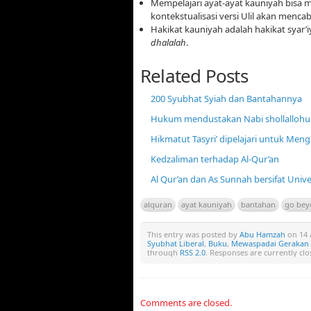
Mempelajari ayat-ayat kauniyah bis
kontekstualisasi versi Ulil akan menca
Hakikat kauniyah adalah hakikat syar’
dhalalah
.
Related Posts
200 Syubhat Syiah dan Bantahannya
Hukum mendustakan Nabi shollallohu ‘
Hikmatut Tasyri’ dipelajari untuk Meng
Kedzaliman terhadap Al-Qur’an
Al Qur’an dan As Sunnah bersifat Univ
alquran
ayat kauniyah
bantahan
go bey
This entry was posted by
Abu Hamzah
on 14 A
Syubhat Liberal
,
Buku
,
Mewaspadai Gerakan K
through
RSS 2.0
. Responses are currently cl
Comments are closed.