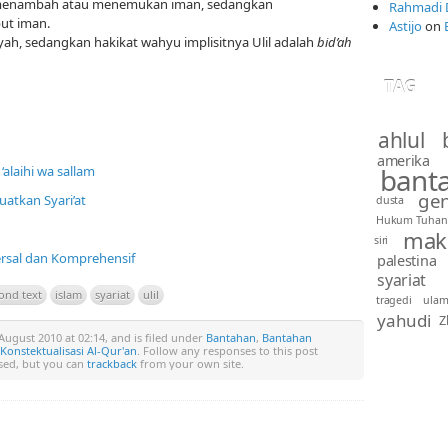
a menambah atau menemukan iman, sedangkan
Rahmadi 
but iman.
Astijo
on
iyah, sedangkan hakikat wahyu implisitnya Ulil adalah
bid’ah
TAG
ahlul 
amerika
bant
alaihi wa sallam
gen
uatkan Syari’at
dusta
Hukum Tuhan
mak
siri
ersal dan Komprehensif
palestina
syariat
ond text
islam
syariat
ulil
tragedi
ula
yahudi
Z
ugust 2010 at 02:14, and is filed under
Bantahan
,
Bantahan
onstektualisasi Al-Qur'an
. Follow any responses to this post
osed, but you can
trackback
from your own site.