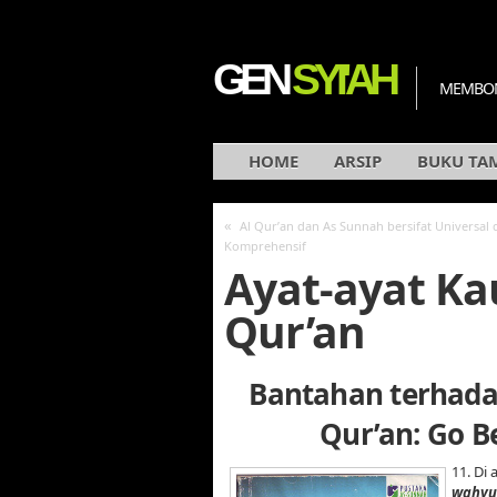
GEN
SYI'AH
MEMBON
HOME
ARSIP
BUKU TA
«
Al Qur’an dan As Sunnah bersifat Universal 
Komprehensif
Ayat-ayat Ka
Qur’an
Bantahan terhada
Qur’an: Go B
11. Di
wahyu 