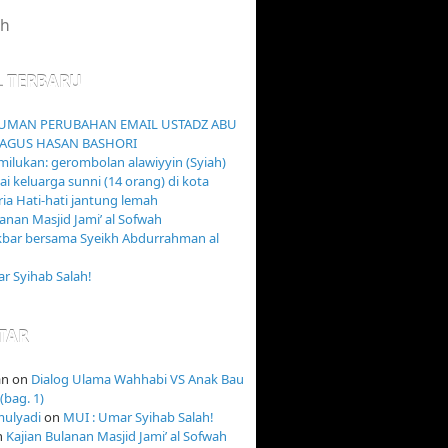
L TERBARU
MAN PERUBAHAN EMAIL USTADZ ABU
AGUS HASAN BASHORI
ilukan: gerombolan alawiyyin (Syiah)
 keluarga sunni (14 orang) di kota
ia Hati-hati jantung lemah
lanan Masjid Jami’ al Sofwah
kbar bersama Syeikh Abdurrahman al
r Syihab Salah!
TAR
an
on
Dialog Ulama Wahhabi VS Anak Bau
(bag. 1)
mulyadi
on
MUI : Umar Syihab Salah!
n
Kajian Bulanan Masjid Jami’ al Sofwah