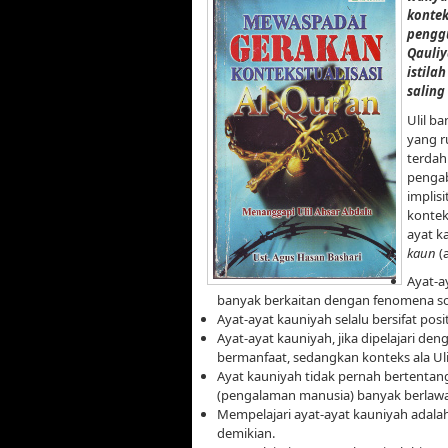
kontek
penggu
Qauli
istila
salin
Ulil b
yang r
terdah
pengab
implis
kontek
ayat k
kaun
(
Ayat-a
banyak berkaitan dengan fenomena sos
Ayat-ayat kauniyah selalu bersifat po
Ayat-ayat kauniyah, jika dipelajari de
bermanfaat, sedangkan konteks ala Ulil
Ayat kauniyah tidak pernah bertentan
(pengalaman manusia) banyak berlawa
Mempelajari ayat-ayat kauniyah adalah 
demikian.