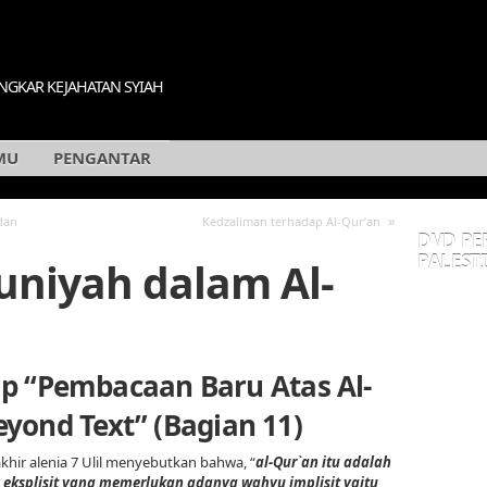
GKAR KEJAHATAN SYIAH
MU
PENGANTAR
»
dan
Kedzaliman terhadap Al-Qur’an
DVD PE
PALESTI
uniyah dalam Al-
p “Pembacaan Baru Atas Al-
eyond Text” (Bagian 11)
 akhir alenia 7 Ulil menyebutkan bahwa, “
al-Qur`an itu adalah
eksplisit yang memerlukan adanya wahyu implisit yaitu