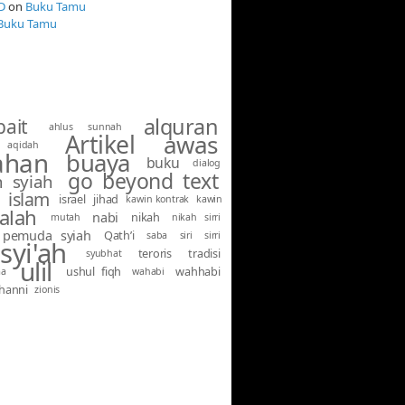
D
on
Buku Tamu
Buku Tamu
alquran
bait
ahlus sunnah
Artikel
awas
aqidah
ahan
buaya
buku
dialog
go beyond text
 syiah
islam
israel
jihad
kawin kontrak
kawin
alah
nabi
nikah
mutah
nikah sirri
pemuda syiah
Qath’i
saba
siri
sirri
syi'ah
teroris
tradisi
syubhat
ulil
ushul fiqh
wahhabi
ma
wahabi
hanni
zionis