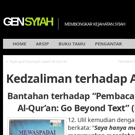
GEN
SYI'AH
MEMBONGKAR KEJAHATAN SYIAH
HOME
ARSIP
BUKU TAMU
PENGANTAR
«
Ayat-ayat Kauniyah dalam Al-Qur’an
Hikmatut T
Kedzaliman terhadap A
Bantahan terhadap “Pembaca
Al-Qur’an: Go Beyond Text” 
12. Ulil kemudian deng
berkata: “
Saya hanya m