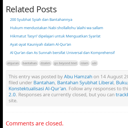
Related Posts
200 Syubhat Syiah dan Bantahannya
Hukum mendustakan Nabi shollallohu ‘alaihi wa sallam
Hikmatut Tasyri’ dipelajari untuk Menguatkan Syari’at
Ayat-ayat Kauniyah dalam Al-Qur’an
Al Qur’an dan As Sunnah bersifat Universal dan Komprehensif
alquran
bantahan
dzalim
go beyond text
islam
ulil
This entry was posted by
Abu Hamzah
on 14 August 20
filed under
Bantahan
,
Bantahan Syubhat Liberal
,
Buku
Konstektualisasi Al-Qur'an
. Follow any responses to t
2.0
. Responses are currently closed, but you can
track
site.
Comments are closed.