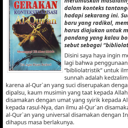
merumuskan masalahnya
dalam konteks tantang
hadapi sekarang ini. S
baru yang radikal, me
harus diajukan untuk 
pandang yang kalau bol
sebut sebagai “bibliolat
Disini saya haya ingin 
lagi bahwa penggunaan i
“bibliolatristik” untuk i
sunnah adalah kedzalim
karena al-Qur`an yang suci diserupakan denga
dipalsu, kaum musimin yang taat kepada Allah
disamakan dengan umat yang syirik kepada Al
kepada rasul-Nya, dan ilmu al-Qur`an disamaka
al-Qur`an yang universal disamakan dengan Inj
dihapus masa berlakunya.