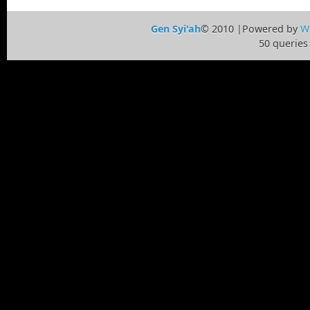
Gen Syi'ah
© 2010 |Powered by
W
50 queries