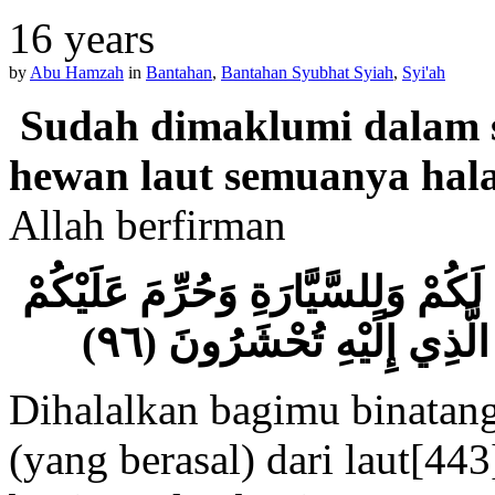
16 years
by
Abu Hamzah
in
Bantahan
,
Bantahan Syubhat Syiah
,
Syi'ah
Sudah dimaklumi dalam s
hewan laut semuanya hala
Allah berfirman
َكُمْ وَلِلسَّيَّارَةِ وَحُرِّمَ عَلَيْكُمْ
 الَّذِي إِلَيْهِ تُحْشَرُونَ (٩٦
Dihalalkan bagimu binatan
(yang berasal) dari laut[44