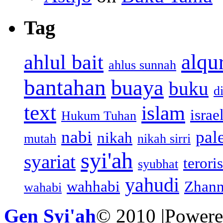
Tag
alqu
ahlul bait
ahlus sunnah
bantahan
buaya
buku
d
text
islam
israe
Hukum Tuhan
nabi
pal
nikah
mutah
nikah sirri
syi'ah
syariat
teroris
syubhat
yahudi
wahhabi
Zhann
wahabi
Gen Syi'ah
© 2010 |Power