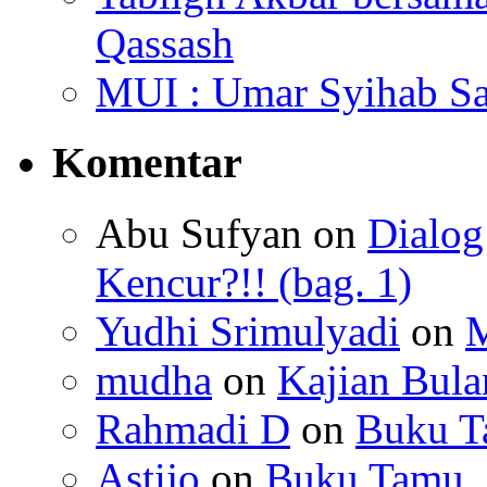
Qassash
MUI : Umar Syihab Sa
Komentar
Abu Sufyan
on
Dialo
Kencur?!! (bag. 1)
Yudhi Srimulyadi
on
M
mudha
on
Kajian Bula
Rahmadi D
on
Buku 
Astijo
on
Buku Tamu