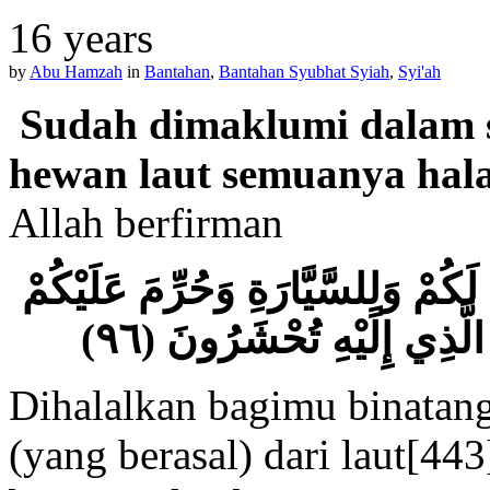
16 years
by
Abu Hamzah
in
Bantahan
,
Bantahan Syubhat Syiah
,
Syi'ah
Sudah dimaklumi dalam s
hewan laut semuanya hala
Allah berfirman
َكُمْ وَلِلسَّيَّارَةِ وَحُرِّمَ عَلَيْكُمْ
 الَّذِي إِلَيْهِ تُحْشَرُونَ (٩٦
Dihalalkan bagimu binatan
(yang berasal) dari laut[44