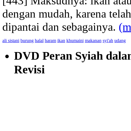
[443] Maksudnya: ikan atau
dengan mudah, karena telah
dipantai dan sebagainya.
(m
ali sistani
burung
halal
haram
ikan
khumaini
makanan
syi'ah
udang
DVD Peran Syiah dalam 
Revisi