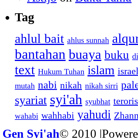
Tag
alqu
ahlul bait
ahlus sunnah
bantahan
buaya
buku
d
text
islam
israe
Hukum Tuhan
nabi
pal
nikah
mutah
nikah sirri
syi'ah
syariat
teroris
syubhat
yahudi
wahhabi
Zhann
wahabi
Gen Syi'ah
© 2010 |Power