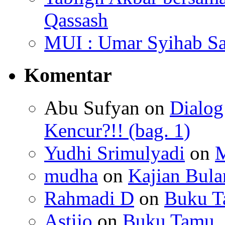
Qassash
MUI : Umar Syihab Sa
Komentar
Abu Sufyan
on
Dialo
Kencur?!! (bag. 1)
Yudhi Srimulyadi
on
M
mudha
on
Kajian Bula
Rahmadi D
on
Buku 
Astijo
on
Buku Tamu