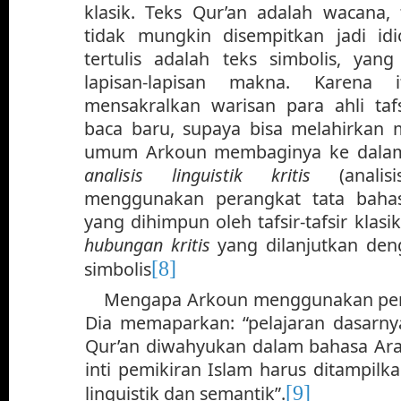
klasik. Teks Qur’an adalah wacana, 
tidak mungkin disempitkan jadi id
tertulis adalah teks simbolis, ya
lapisan-lapisan makna. Karena 
mensakralkan warisan para ahli tafs
baca baru, supaya bisa melahirkan 
umum Arkoun membaginya ke dalam
analisis linguistik kritis
(analis
menggunakan perangkat tata bahasa
yang dihimpun oleh tafsir-tafsir klas
hubungan kritis
yang dilanjutkan de
[8]
simbolis
Mengapa Arkoun
menggunakan pend
Dia memaparkan: “pelajaran dasarny
Qur’an diwahyukan dalam bahasa Ara
inti pemikiran Islam harus ditampilk
[9]
linguistik dan semantik”.