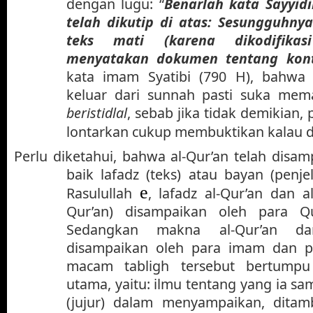
dengan lugu: “
Benarlah kata Sayyidi
telah dikutip di atas: Sesungguhny
teks mati (karena dikodifika
menyatakan dokumen tentang kon
kata imam Syatibi (790 H), bahwa
keluar dari sunnah pasti suka mem
beristidlal
, sebab jika tidak demikian
lontarkan cukup membuktikan kalau d
Perlu diketahui, bahwa al-Qur’an telah disa
baik lafadz (teks) atau bayan (penj
e
Rasulullah
, lafadz al-Qur’an dan a
Qur’an) disampaikan oleh para Qu
Sedangkan makna al-Qur’an d
disampaikan oleh para imam dan p
macam tabligh tersebut bertumpu
utama, yaitu: ilmu tentang yang ia s
(jujur) dalam menyampaikan, dita