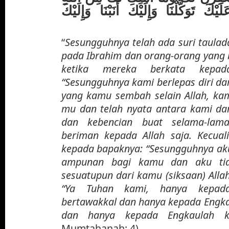
كَ تَوَكَّلْنَا وَإِلَيْكَ أَنَبْنَا وَإِلَيْكَ
“
Sesungguhnya telah ada suri taula
pada Ibrahim dan orang-orang yang 
ketika mereka berkata kepa
“Sesungguhnya kami berlepas diri da
yang kamu sembah selain Allah, kami
mu dan telah nyata antara kami d
dan kebencian buat selama-la
beriman kepada Allah saja. Kecual
kepada bapaknya: “Sesungguhnya a
ampunan bagi kamu dan aku ti
sesuatupun dari kamu (siksaan) Allah
“Ya Tuhan kami, hanya kepad
bertawakkal dan hanya kepada Engka
dan hanya kepada Engkaulah k
Mumtahanah: 4)