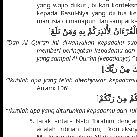
yang wajib diikuti, bukan konteksn
kepada Rasul-Nya yang diutus k
manusia di manapun dan sampai k
[
قُرْءَانُ لِأُنْذِرَكُمْ بِهِ وَمَنْ بَلَغَ
“Dan Al Qur’an ini diwahyukan kepadaku su
memberi peringatan kepadamu dan 
yang sampai Al Qur’an (kepadanya).”
(
[
كَ مِنْ رَبِّكَ
“Ikutilah apa yang telah diwahyukan kepadam
An’am: 106)
[
ْكُمْ مِنْ رَبِّكُمْ
“
Ikutilah apa yang diturunkan kepadamu dari T
5.
Jarak antara Nabi Ibrahim den
adalah ribuan tahun, “konteksn
Meskipun demikian Allah memerin