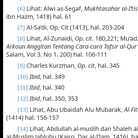
Lihat: Alwi as-Segaf,
Mukhtasahar al-I’t
[6]
ibn Hazm, 1418) hal. 61
Al-Sa’di, Op. Cit (1413), hal. 203-204
[7]
Lihat, Al-Zunaidi,
Op. cit
. 180,221; Mu’ad
[8]
Arkoun Anggitan Tentang Cara-cara Tafsir al-Qur
Salam, Vol 3. No 1. 200) hal. 106-111
Charles Kurzman,
Op. cit
, hal. 345
[9]
Ibid
, hal. 349
[10]
Ibid
, hal. 340
[11]
Ibid
, hal. 350, 353
[12]
Lihat, Abu Ubaidah Alu Mubarak,
Al-F
[13]
(1414) hal. 156-157
Lihat, Abdullah al-muslih dan Shaleh a
[14]
al-Muslim Jahluhu (Kairo, Dar al-I’lam, 1416), ha