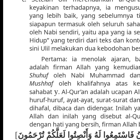
keyakinan terhadapnya, ia mengus
yang lebih baik, yang sebelumnya ti
siapapun termasuk oleh seluruh sah
oleh Nabi sendiri, yaitu apa yang ia 
Hidup” yang terdiri dari teks dan kont
sini Ulil melakukan dua kebodohan bes
Pertama: ia menolak ajaran, b
adalah firman Allah yang kemudian
Shuhuf
oleh Nabi Muhammad dan
Mushhaf
oleh khalifahnya atas ke
y
sahabat
. Al-Qur’an adalah ucapan Al
huruf-huruf, ayat-ayat, surat-surat dan 
dihafal, dibaca dan didengar. Inilah 
Allah dan inilah yang disebut al-Qu
dengan hati yang bersih, firman Allah b
[
ُ فَاسْتَمِعُوا لَهُ وَأَنْصِتُوا لَعَلَّكُمْ تُرْحَمُونَ