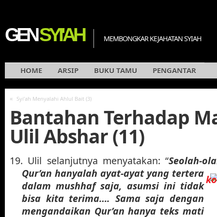
GEN
SYI'AH
MEMBONGKAR KEJAHATAN SYIAH
HOME
ARSIP
BUKU TAMU
PENGANTAR
«
Syi’ah Menyalahi Ahlul Bait (3)
Bantahan Terhadap M
Ulil Abshar (11)
19.
Ulil selanjutnya menyatakan: “
Seolah-ol
Qur’an hanyalah ayat-ayat yang tertera
dalam mushhaf saja, asumsi ini tidak
bisa kita terima…. Sama saja dengan
mengandaikan Qur’an hanya teks mati