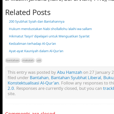
Related Posts
200 Syubhat Syiah dan Bantahannya
Hukum mendustakan Nabi shollallohu ‘alaihi wa sallam
Hikmatut Tasyri’ dipelajari untuk Menguatkan Syari’at
Kedzaliman terhadap Al-Qur’an
Ayat-ayat Kauniyah dalam Al-Qur’an
bantahan
makalah
ulil
This entry was posted by
Abu Hamzah
on 27 January 2
filed under
Bantahan
,
Bantahan Syubhat Liberal
,
Buku
Konstektualisasi Al-Qur'an
. Follow any responses to t
2.0
. Responses are currently closed, but you can
track
site.
Comments are closed.