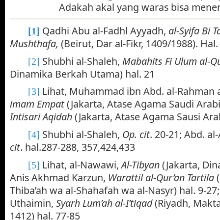
Adakah akal yang waras bisa mene
Qadhi Abu al-Fadhl Ayyadh,
al-Syifa Bi T
[1]
Mushthafa,
(Beirut, Dar al-Fikr, 1409/1988). Hal
Shubhi al-Shaleh,
Mabahits Fi Ulum al-Q
[2]
Dinamika Berkah Utama) hal. 21
Lihat, Muhammad ibn Abd. al-Rahman 
[3]
imam Empat
(Jakarta, Atase Agama Saudi Arab
Intisari Aqidah
(Jakarta, Atase Agama Sausi Ara
Shubhi al-Shaleh,
Op. cit
. 20-21; Abd. al
[4]
cit
. hal.287-288, 357,424,433
Lihat, al-Nawawi,
Al-Tibyan
(Jakarta, Din
[5]
Anis Akhmad Karzun,
Warattil al-Qur’an Tartila
Thiba’ah wa al-Shahafah wa al-Nasyr) hal. 9-
Uthaimin,
Syarh Lum’ah al-I’tiqad
(Riyadh, Makt
1412) hal. 77-85