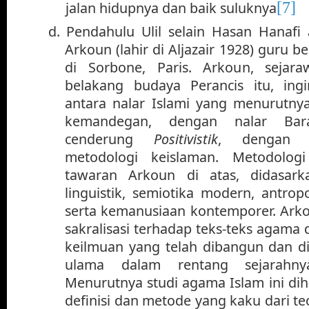
[7]
jalan hidupnya dan baik suluknya
d.
Pendahulu Ulil selain Hasan Hana
Arkoun (lahir di Aljazair 1928) guru b
di Sorbone, Paris. Arkoun, sejara
belakang budaya Perancis itu, in
antara nalar Islami yang menurutny
kemandegan, dengan nalar Ba
cenderung
Positivistik
, dengan c
metodologi keislaman. Metodologi
tawaran Arkoun di atas, didasark
linguistik, semiotika modern, antropo
serta kemanusiaan
kontemporer. Arko
sakralisasi terhadap teks-teks agama
keilmuan yang telah dibangun dan di
ulama dalam rentang sejarahny
Menurutnya studi agama Islam ini di
definisi dan metode yang kaku dari te