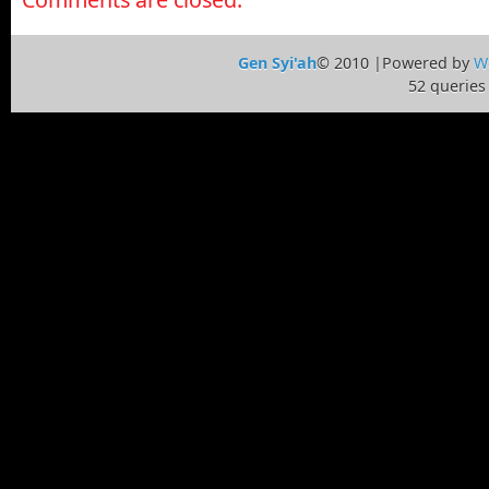
Gen Syi'ah
© 2010 |Powered by
W
52 queries