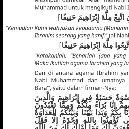
Muhammad untuk mengikuti Nabi I
[
ِ اتَّبِعْ مِلَّةَ إِبْرَاهِيمَ حَنِيفًا
“
Kemudian Kami wahyukan kepadamu (Muhammad
Ibrahim seorang yang hanif
.” (al-Nah
[
ِعُوا مِلَّةَ إِبْرَاهِيمَ حَنِيفًا
“
Katakanlah: “Benarlah (apa yang d
Maka ikutilah agama Ibrahim yang lu
Dan di antara agama Ibrahim yan 
Nabi Muhammad dan umatnya a
Bara’”, yaitu dalam firman-Nya:
ْوَةٌ حَسَنَةٌ فِي إِبْرَاهِيمَ وَالَّذِينَ
هِمْ إِنَّا بُرَآءُ مِنْكُمْ وَمِمَّا تَعْبُدُونَ
بِكُمْ وَبَدَا بَيْنَنَا وَبَيْنَكُمُ الْعَدَاوَةُ
َى تُؤْمِنُوا بِاللَّهِ وَحْدَهُ إِلَّا قَوْلَ
ْتَغْفِرَنَّ لَكَ وَمَا أَمْلِكُ لَكَ مِنَ اللَّهِ