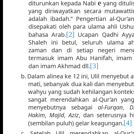
e
diturunkan kepada Nabi
yang dituli
yang diriwayatkan secara mutawat
adalah ibadah.” Pengertian al-Qur’an
disepakati oleh para ulama ahli Ushul,
[2]
bahasa Arab.
Ucapan Qadhi Ayya
Shaleh ini betul, seluruh ulama ah
zaman dan di setiap negeri mengi
termasuk imam Abu Hanifah, imam M
[3]
dan imam Akhmad dll.
b.
Dalam alinea ke 12 ini, Ulil menyebut a
mati, sebanyak dua kali dan menyebu
wahyu yang sudah kehilangan konteksn
sangat merendahkan al-Qur’an yang
menyebutnya sebagai
al-Furqan
,
D
Hakim
,
Majid
,
Aziz
, dan seterusnya h
[4]
(sembilan puluh) gelar keagungan.
c.
Setelah Ulil merendahkan al-Qu