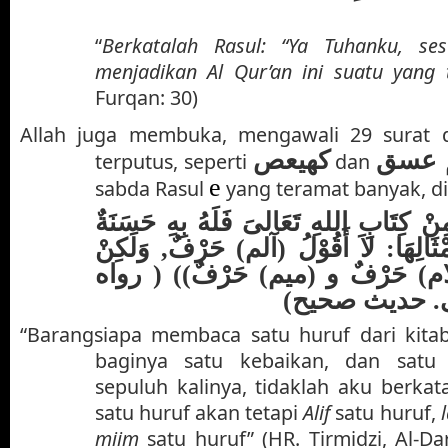
“
Berkatalah Rasul: “Ya Tuhanku, s
menjadikan Al Qur’an ini suatu yang 
Furqan: 30)
Allah juga membuka, mengawali 29 surat 
 عسق
كهيعص
terputus, seperti
dan
e
sabda Rasul
yang teramat banyak, di
(( كِتَابِ اللهِ تَعَالىَ فَلَهُ بِهِ حَسَنَةٌ
مْثَالِهَا: لاَ أَقُوْلُ (آلم) حَرْفٌ, وَلَكِنْ
(م) حَرْفٌ و (ميم) حَرْفٌ)) ( رواه
مى. حديث صحيح
“Barangsiapa membaca satu huruf dari kitab
baginya satu kebaikan, dan satu 
sepuluh kalinya, tidaklah aku berka
satu huruf akan tetapi
Alif
satu huruf,
miim
satu huruf” (HR. Tirmidzi, Al-Da