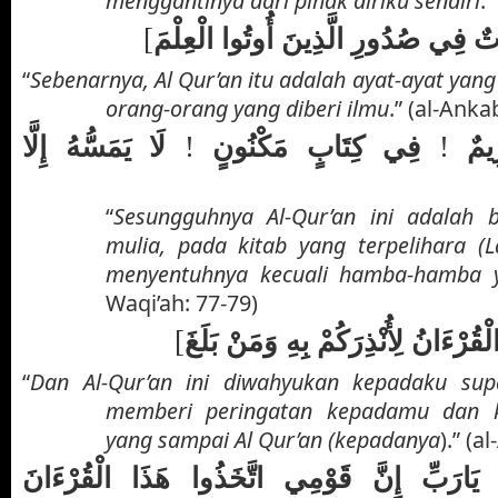
menggantinya dari pihak diriku sendiri
.
[
َاتٌ فِي صُدُورِ الَّذِينَ أُوتُوا الْعِلْمَ
“
Sebenarnya, Al Qur’an itu adalah ayat-ayat yan
orang-orang yang diberi ilmu
.” (al-Anka
!
!
رِيمٌ
فِي كِتَابٍ مَكْنُونٍ
لَا يَمَسُّهُ إِلَّا
“
Sesungguhnya Al-Qur’an ini adalah 
mulia, pada kitab yang terpelihara (
menyentuhnya kecuali hamba-hamba y
Waqi’ah: 77-79)
[
قُرْءَانُ لِأُنْذِرَكُمْ بِهِ وَمَنْ بَلَغَ
“
Dan Al-Qur’an ini diwahyukan kepadaku su
memberi peringatan kepadamu dan 
yang sampai Al Qur’an (kepadanya
).” (a
ارَبِّ إِنَّ قَوْمِي اتَّخَذُوا هَذَا الْقُرْءَانَ