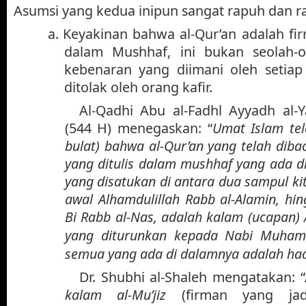
Asumsi yang kedua inipun sangat rapuh dan r
a.
Keyakinan bahwa al-Qur’an adalah fi
dalam Mushhaf, ini bukan seolah-o
kebenaran yang diimani oleh setia
ditolak oleh orang kafir.
Al-Qadhi Abu al-Fadhl Ayyadh al-Y
(544 H) menegaskan: “
Umat Islam tel
bulat) bahwa al-Qur’an yang telah diba
yang ditulis dalam mushhaf yang ada d
yang disatukan di antara dua sampul ki
awal Alhamdulillah Rabb al-Alamin, hin
Bi Rabb al-Nas, adalah kalam (ucapan)
yang diturunkan kepada Nabi Muh
semua yang ada di dalamnya adalah ha
Dr. Shubhi al-Shaleh mengatakan: 
kalam al-Mu’jiz
(firman yang jad