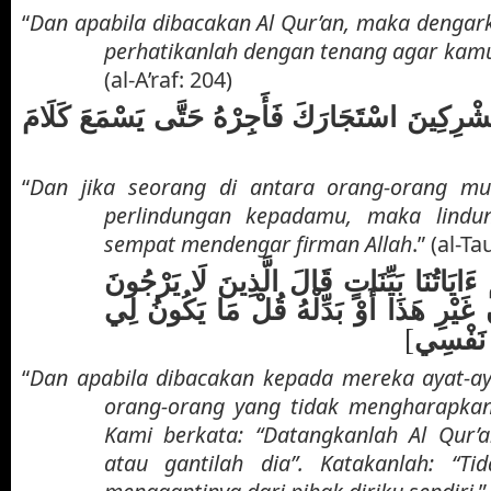
“
Dan apabila dibacakan Al Qur’an, maka dengark
perhatikanlah dengan tenang agar ka
(al-A’raf: 204)
شْرِكِينَ اسْتَجَارَكَ فَأَجِرْهُ حَتَّى يَسْمَعَ كَلَامَ
“
Dan jika seorang di antara orang-orang mu
perlindungan kepadamu, maka lindun
sempat mendengar firman Allah
.” (al-T
 ءَايَاتُنَا بَيِّنَاتٍ قَالَ الَّذِينَ لَا يَرْجُونَ
ٍ غَيْرِ هَذَا أَوْ بَدِّلْهُ قُلْ مَا يَكُونُ لِي
[
ءِ نَفْسِي
“
Dan apabila dibacakan kepada mereka ayat-ay
orang-orang yang tidak mengharapka
Kami berkata: “Datangkanlah Al Qur’a
atau gantilah dia”. Katakanlah: “Ti