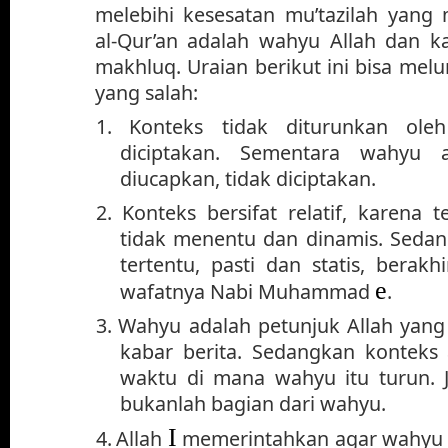
melebihi kesesatan mu’tazilah yan
al-Qur’an adalah wahyu Allah dan ka
makhluq. Uraian berikut ini bisa m
yang salah:
1.
Konteks tidak diturunkan oleh
diciptakan. Sementara wahyu a
diucapkan, tidak diciptakan.
2.
Konteks bersifat relatif, karena 
tidak menentu dan dinamis. Seda
tertentu, pasti dan statis, berak
e
wafatnya Nabi Muhammad
.
3.
Wahyu adalah petunjuk Allah yang 
kabar berita. Sedangkan konteks
waktu di mana wahyu itu turun. 
bukanlah bagian dari wahyu.
I
4.
Allah
memerintahkan agar wahyu y