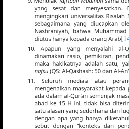
9.
Menolak
Tajribah Madinah
sama den
yang sesat dan menyesatkan.
mengingkari universalitas Risal
sebagaimana yang diucapkan ole
Nashraniyah, bahwa Muhammad 
[1
diutus hanya kepada orang Arab
10.
Apapun yang menyalahi al-Qu
dinamakan rasio, pemikiran, pend
maka hakikatnya adalah satu, y
nafsu
(QS: Al-Qashash: 50 dan Al-An
11.
Seluruh mediasi atau peran
mengenalkan masyarakat kepada p
ada dalam al-Qur’an semenjak masa
abad ke 15 H ini, tidak bisa diteri
satu alasan yang sederhana dan lugu
dengan apa yang hanya diketahui 
sebut dengan “konteks dan pen