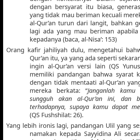
dengan bersyarat itu biasa, genera
yang tidak mau beriman kecuali mere
al-Qur’an turun dari langit, bahkan 
lagi ada yang mau beriman apabila 
kepadanya (baca, al-Nisa’: 153)
Orang kafir jahiliyah dulu, mengetahui bah
Qur’an itu, ya yang ada seperti sekara
ingin al-Qur’an versi lain (QS Yun
memiliki pandangan bahwa syarat 
dengan tidak mentaati al-Qur’an yan
mereka berkata: “
Janganlah kamu
sungguh akan al-Qur’an ini, dan b
terhadapnya, supaya kamu dapat me
(QS Fushshilat: 26).
Yang lebih ironis lagi, pandangan Ulil yang ses
namakan kepada Sayyidina Ali secar