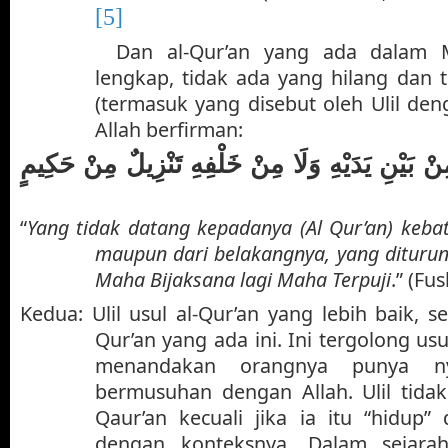
[5]
Dan al-Qur’an yang ada dalam 
lengkap, tidak ada yang hilang dan
(termasuk yang disebut oleh Ulil deng
Allah berfirman:
ِنْ بَيْنِ يَدَيْهِ وَلَا مِنْ خَلْفِهِ تَنْزِيلٌ مِنْ حَكِيمٍ
“
Yang tidak datang kepadanya (Al Qur’an) kebat
maupun dari belakangnya, yang dituru
Maha Bijaksana lagi Maha Terpuji
.” (Fus
Kedua: Ulil usul al-Qur’an yang lebih baik, se
Qur’an yang ada ini. Ini tergolong us
menandakan orangnya punya ny
bermusuhan dengan Allah. Ulil tida
Qaur’an kecuali jika ia itu “hidup”
dengan konteksnya. Dalam sejara