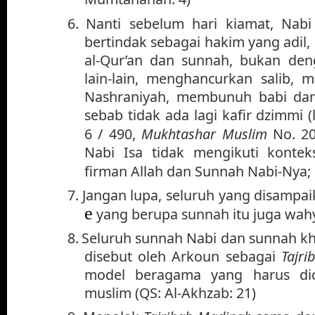
6.
Nanti sebelum hari kiamat, Nab
bertindak sebagai hakim yang adil,
al-Qur’an dan sunnah, bukan deng
lain-lain, menghancurkan salib,
Nashraniyah, membunuh babi da
sebab tidak ada lagi kafir dzimmi (
6 / 490,
Mukhtashar Muslim
No. 2
Nabi Isa tidak mengikuti konteks
firman Allah dan Sunnah Nabi-Ny
7.
Jangan lupa, seluruh yang disampai
e
yang berupa sunnah itu juga wahy
8.
Seluruh sunnah Nabi dan sunnah khu
disebut oleh Arkoun sebagai
Tajr
model beragama yang harus dic
muslim (QS: Al-Akhzab: 21)