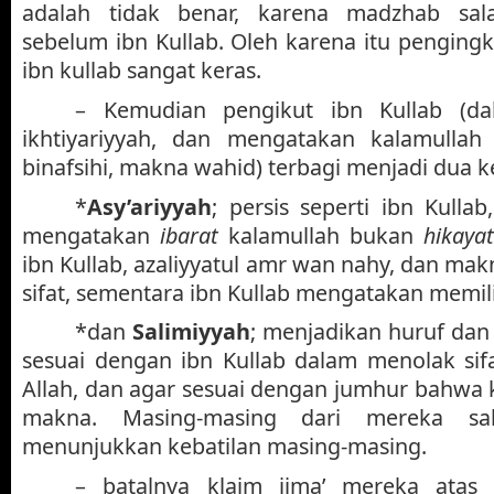
adalah tidak benar, karena madzhab sala
sebelum ibn Kullab. Oleh karena itu pengingk
ibn kullab sangat keras.
– Kemudian pengikut ibn Kullab (da
ikhtiyariyyah, dan mengatakan kalamullah
binafsihi, makna wahid) terbagi menjadi dua 
*
Asy’ariyyah
; persis seperti ibn Kullab
mengatakan
ibarat
kalamullah bukan
hikayat
ibn Kullab, azaliyyatul amr wan nahy, dan ma
sifat, sementara ibn Kullab mengatakan memiliki
*dan
Salimiyyah
; menjadikan huruf dan s
sesuai dengan ibn Kullab dalam menolak sifat
Allah, dan agar sesuai dengan jumhur bahwa k
makna. Masing-masing dari mereka sal
menunjukkan kebatilan masing-masing.
– batalnya klaim ijma’ mereka atas