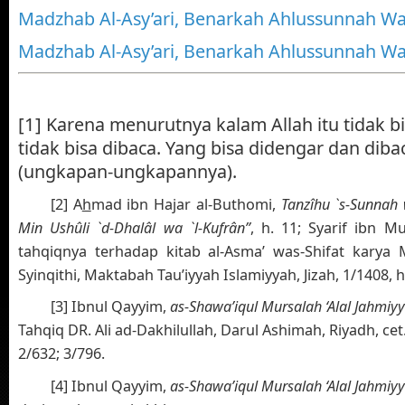
Madzhab Al-Asy’ari, Benarkah Ahlussunnah Wal
Madzhab Al-Asy’ari, Benarkah Ahlussunnah Wal
[1]
Karena menurutnya kalam Allah itu tidak b
tidak bisa dibaca. Yang bisa didengar dan dibac
(ungkapan-ungkapannya).
[2]
A
h
mad ibn Hajar al-Buthomi,
Tanzîhu `s-Sunnah 
Min Ushûli `d-Dhalâl wa `l-Kufrân”
, h. 11; Syarif ibn
tahqiqnya terhadap kitab al-Asma’ was-Shifat kary
Syinqithi, Maktabah Tau’iyyah Islamiyyah, Jizah, 1/1408, h
[3]
Ibnul Qayyim,
as-Shawa’iqul Mursalah ‘Alal Jahmiy
Tahqiq DR. Ali ad-Dakhilullah, Darul Ashimah, Riyadh, cet. 
2/632; 3/796.
[4]
Ibnul Qayyim,
as-Shawa’iqul Mursalah ‘Alal Jahmiy