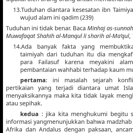
13.
Tuduhan diantara kesesatan ibn Taimiy
wujud alam ini qadim (239)
Tuduhan ini tidak benar. Baca
Minhaj as-sunna
Muwafaqat Shahih al-Manqul li sharih al-Ma’qul
,
14.
Ada banyak fakta yang membuktika
taimiyah dari tuduhan itu dia mengkaf
para Failasuf karena meyakini ala
pembantaian wahhabi terhadap kaum mus
pertama
: ini masalah sejarah konfli
pertikaian yang terjadi diantara umat Isl
menyaksikannya maka kita tidak layak mengh
atau sepihak.
kedua
: jika kita menghukumi begitu 
informasi yangmenunjukkan bahwa madzhab a
Afrika dan Andalus dengan paksaan, anca