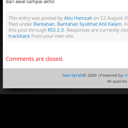
dari awal sampai akhir.
This entry was posted by
Abu Hamzah
on 22 August 20
filed under
Bantahan
,
Bantahan Syubhat Ahli Kalam
. 
this post through
RSS 2.0
. Responses are currently clo
trackback
from your own site.
Comments are closed.
Gen Syi'ah
© 2009 |Powered by
W
40 queries