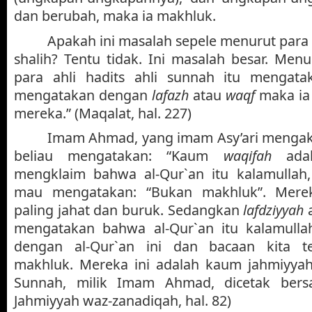
dan berubah, maka ia makhluk.
Apakah ini masalah sepele menurut para a
shalih? Tentu tidak. Ini masalah besar. Menu
para ahli hadits ahli sunnah itu mengata
mengatakan dengan
lafazh
atau
waqf
maka ia 
mereka.” (Maqalat, hal. 227)
Imam Ahmad, yang imam Asy’ari mengak
beliau mengatakan: “Kaum
waqifah
adal
mengklaim bahwa al-Qur`an itu kalamullah
mau mengatakan: “Bukan makhluk”. Mere
paling jahat dan buruk. Sedangkan
lafdziyyah
a
mengatakan bahwa al-Qur`an itu kalamullah 
dengan al-Qur`an ini dan bacaan kita t
makhluk. Mereka ini adalah kaum jahmiyyah f
Sunnah, milik Imam Ahmad, dicetak bersa
Jahmiyyah waz-zanadiqah, hal. 82)