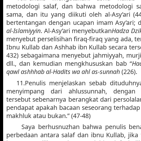
metodologi salaf, dan bahwa metodologi sa
sama, dan itu yang diikuti oleh al-Asy’ari (44
bertentangan dengan ucapan imam Asy’ari; 
al-Islamiyyin
. Al-Asy’ari menyebutkan
Hadza Dzikr
menyebut perselisihan firaq-firaq yang ada, 
Ibnu Kullab dan Ashhab ibn Kullab secara terse
432) sebagaimana menyebut jahmiyyah, murjia
dll., dan kemudian mengkhususkan bab “
Had
qawl ashhhab al-Hadits wa ahl as-sunnah
(226).
11.
Penulis menjelaskan sebab dituduhnya
menyimpang dari ahlussunnah, dengan 
tersebut sebenarnya berangkat dari persolal
pendapat apakah bacaan seseorang terhadap 
makhluk atau bukan.” (47-48)
Saya berhusnuzhan bahwa penulis bena
perbedaan antara salaf dan ibnu Kullab, jika 