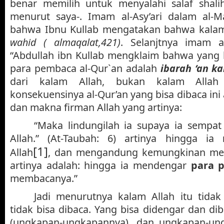
benar memilih untuk menyalahi salaf shalih
menurut saya-. Imam al-Asy’ari dalam al-
bahwa Ibnu Kullab mengatakan bahwa kalam
wahid ( almaqalat,421)
. Selanjtnya imam a
“Abdullah ibn Kullab mengklaim bahwa yang 
para pembaca al-Qur`an adalah
ibarah ‘an ka
dari kalam Allah, bukan kalam Allah i
konsekuensinya al-Qur’an yang bisa dibaca ini
dan makna firman Allah yang artinya:
“Maka lindungilah ia supaya ia sempa
Allah.” (At-Taubah: 6) artinya hingga ia
[1]
Allah
, dan mengandung kemungkinan me
artinya adalah: hingga ia mendengar
para 
membacanya.”
Jadi menurutnya kalam Allah itu tidak
tidak bisa dibaca. Yang bisa didengar dan diba
(ungkapan-ungkapannya), dan ungkapan-un