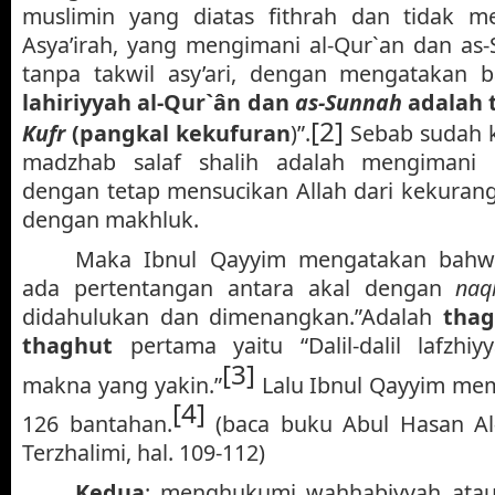
muslimin yang diatas fithrah dan tidak me
Asya’irah, yang mengimani al-Qur`an dan as
tanpa takwil asy’ari, dengan mengatakan
lahiriyyah al-Qur`ân dan
as-Sunnah
adalah 
[2]
Kufr
(pangkal kekufuran
)”.
Sebab sudah 
madzhab salaf shalih adalah mengimani l
dengan tetap mensucikan Allah dari kekuran
dengan makhluk.
Maka Ibnul Qayyim mengatakan bahwa
ada pertentangan antara akal dengan
naq
didahulukan dan dimenangkan.”Adalah
thag
thaghut
pertama yaitu “Dalil-dalil lafzhi
[3]
makna yang yakin.”
Lalu Ibnul Qayyim me
[4]
126 bantahan.
(baca buku Abul Hasan Al
Terzhalimi, hal. 109-112)
Kedua
: menghukumi wahhabiyyah atau 