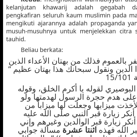
kelanjutan khawarij adalah gegabah d
pengkafiran seluruh kaum muslimin pada ma
mengikuti ajarannya adalah propaganda yan
musuh-musuhnya untuk menjelekkan citra 
tauhid.
Beliau berkata:
” ر بالعموم فذلك من بهتان الأعداء الذين
ا الدين ونقول سبحانك هذا بهتان عظيم
1
“البوصيري لقوله يا أكرم الخلق، وقوله
 على هدم حجرة الرسول لهدمتها ولو
أخذت ميزابها وجعلت لها ميزاباً من
كر زيارة قبر النبي صلى الله عليه
نكر زيارة قبر الوالدين وغيرهم وإني
ر الله فهذه
اثنتا عشرة
مسألة جوابي