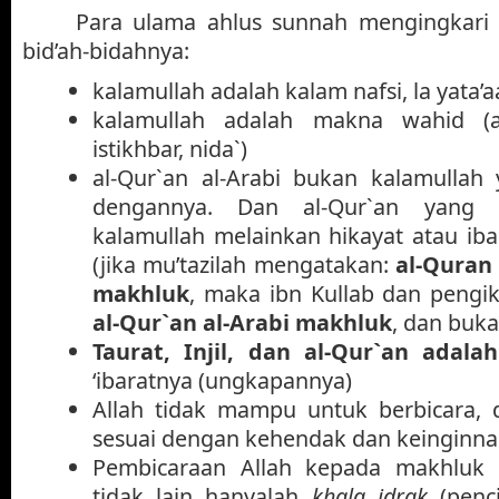
Para ulama ahlus sunnah mengingkari 
bid’ah-bidahnya:
kalamullah adalah kalam nafsi, la yata’a
kalamullah adalah makna wahid (a
istikhbar, nida`)
al-Qur`an al-Arabi bukan kalamullah 
dengannya. Dan al-Qur`an yang 
kalamullah melainkan hikayat atau ibar
(jika mu’tazilah mengatakan:
al-Quran 
makhluk
, maka ibn Kullab dan pengi
al-Qur`an al-Arabi makhluk
, dan buka
Taurat, Injil, dan al-Qur`an adala
‘ibaratnya (ungkapannya)
Allah tidak mampu untuk berbicara, d
sesuai dengan kehendak dan keinginna
Pembicaraan Allah kepada makhluk 
tidak lain hanyalah
khalq idrak
(penc