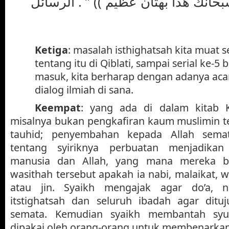
سبحانك هذا بهتان عظيم )) ” . الرسائل
Ketiga
: masalah isthighatsah kita muat s
tentang itu di Qiblati, sampai serial ke-5
masuk, kita berharap dengan adanya acar
dialog ilmiah di sana.
Keempat
: yang ada di dalam kitab K
misalnya bukan pengkafiran kaum muslimin t
tauhid; penyembahan kepada Allah sema
tentang syiriknya perbuatan menjadikan
manusia dan Allah, yang mana mereka b
wasithah tersebut apakah ia nabi, malaikat, 
atau jin. Syaikh mengajak agar do’a, na
itstighatsah dan seluruh ibadah agar ditu
semata. Kemudian syaikh membantah syu
dipakai oleh orang-orang untuk membenarkan 