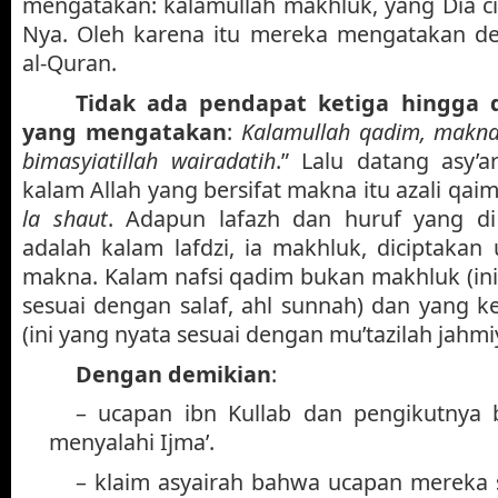
mengatakan: kalamullah makhluk, yang Dia ci
Nya. Oleh karena itu mereka mengatakan 
al-Quran.
Tidak ada pendapat ketiga hingga 
yang mengatakan
:
Kalamullah qadim, makna 
bimasyiatillah wairadatih
.” Lalu datang asy’
kalam Allah yang bersifat makna itu azali qaim
la shaut
. Adapun lafazh dan huruf yang di
adalah kalam lafdzi, ia makhluk, diciptaka
makna. Kalam nafsi qadim bukan makhluk (in
sesuai dengan salaf, ahl sunnah) dan yang 
(ini yang nyata sesuai dengan mu’tazilah jahm
Dengan demikian
:
– ucapan ibn Kullab dan pengikutnya b
menyalahi Ijma’.
– klaim asyairah bahwa ucapan mereka 