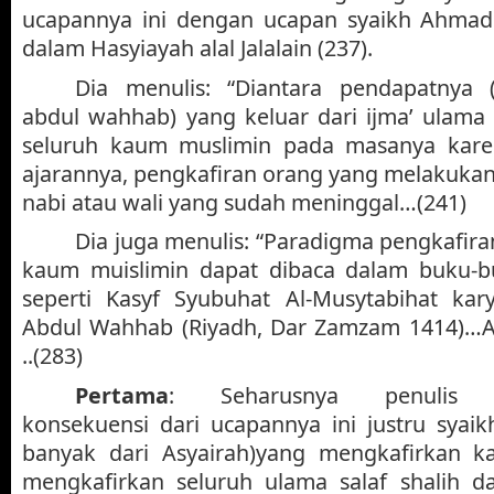
ucapannya ini dengan ucapan syaikh Ahmad
dalam Hasyiayah alal Jalalain (237).
Dia menulis: “Diantara pendapatnya 
abdul wahhab) yang keluar dari ijma’ ulama
seluruh kaum muslimin pada masanya kare
ajarannya, pengkafiran orang yang melakukan
nabi atau wali yang sudah meninggal…(241)
Dia juga menulis: “Paradigma pengkafir
kaum muislimin dapat dibaca dalam buku-
seperti Kasyf Syubuhat Al-Musytabihat k
Abdul Wahhab (Riyadh, Dar Zamzam 1414)…A
..(283)
Pertama
: Seharusnya penulis m
konsekuensi dari ucapannya ini justru syaik
banyak dari Asyairah)yang mengkafirkan k
mengkafirkan seluruh ulama salaf shalih