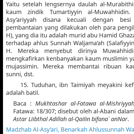
Yaitu setelah lengsernya daulah al-Murabit
kaum zindik Tumartiyyin al-Muwahhidin. 
Asy’ariyyah disana kecuali dengan bes
pembantaian yang dilakukan oleh para pengi
H), yang dia itu adalah murid abu Hamid Ghazali
terhadap ahlus Sunnah Waljama’ah (Salafiyyin
H. Mereka menyebut dirinya Muwahhid
mengkafirkan kenbanyakan kaum muslimin 
mujassimin. Mereka membantai ribuan k
sunni, dst.
15. Tuduhan, ibn Taimiyah meyakini ke
adalah batil.
Baca :
Mukhtashar al-Fatawa al-Mishriyya
Fatawa: 18/307; disebut oleh al-Abani da
Astar Liibthal Adillah al-Qailin bifana` anNar
.
Madzhab Al-Asy’ari, Benarkah Ahlussunnah Wal