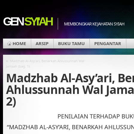
GEN
SYI'AH
MEMBONGKAR KEJAHATAN SYIAH
HOME
ARSIP
BUKU TAMU
PENGANTAR
«
Madzhab Al-Asy’ari, Benarkah Ahlussunnah Wal
Jamaah (bag. 1)
Madzhab Al-Asy’ari, B
Ahlussunnah Wal Jama
2)
PENILAIAN TERHADAP BUK
“MADZHAB AL-ASY’ARI, BENARKAH AHLUSSU