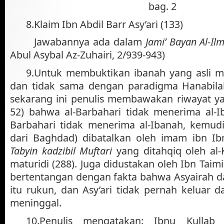
bag. 2
8.
Klaim Ibn Abdil Barr Asy’ari (133)
Jawabannya ada dalam
Jami’ Bayan Al-Il
Abul Asybal Az-Zuhairi, 2/939-943)
9.
Untuk membuktikan ibanah yang asli me
dan tidak sama dengan paradigma Hanabil
sekarang ini penulis membawakan riwayat ya
52) bahwa al-Barbahari tidak menerima al-Iba
Barbahari tidak menerima al-Ibanah, kemudia
dari Baghdad) dibatalkan oleh imam ibn Ib
Tabyin kadzibil Muftari
yang ditahqiq oleh al-K
maturidi (288). Juga didustakan oleh Ibn Taim
bertentangan dengan fakta bahwa Asyairah d
itu rukun, dan Asy’ari tidak pernah keluar 
meninggal.
10.
Penulis mengatakan: Ibnu Kullab 