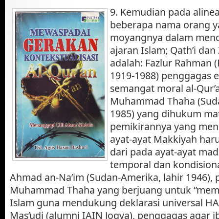
9. Kemudian pada alinea
beberapa nama orang y
moyangnya dalam menola
ajaran Islam; Qath’i dan
adalah: Fazlur Rahman (
1919-1988) penggagas et
semangat moral al-Qur’
Muhammad Thaha (Sudan,
1985) yang dihukum mat
pemikirannya yang me
ayat-ayat Makkiyah har
dari pada ayat-ayat ma
temporal dan kondision
Ahmad an-Na’im (Sudan-Amerika, lahir 1946)
Muhammad Thaha yang berjuang untuk “mempe
Islam guna mendukung deklarasi universal H
Mas’udi (alumni IAIN Jogya), penggagas agar ib