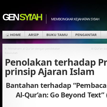
GEN
SYI'AH
MEMBONGKAR KEJAHATAN SYIAH
HOME
ARSIP
BUKU TAMU
PENGANTAR
«
Memahami al-Qur’an dengan pendekatan
Al Qur’an da
Rasulullah
Penolakan terhadap Pr
prinsip Ajaran Islam
Bantahan terhadap “Pembaca
Al-Qur’an: Go Beyond Text” 