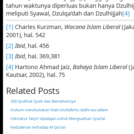
tahun waktunya diperluas bukan hanya Dzulhijj
meliputi Syawal, Dzulqa’dah dan Dzulhijjah
[4]
[1]
Charles Kurzman,
Wacana Islam Liberal
(Jak
2001), hal. 542
[2]
Ibid
, hal. 456
[3]
Ibid
, hal. 369,381
[4]
Hartono Ahmad Jaiz,
Bahaya Islam Liberal
(J
Kautsar, 2002), hal. 75
Related Posts
200 Syubhat Syiah dan Bantahannya
Hukum mendustakan Nabi shollallohu ‘alaihi wa sallam
Hikmatut Tasyri’ dipelajari untuk Menguatkan Syari’at
Kedzaliman terhadap Al-Qur’an