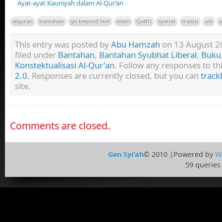
Ayat-ayat Kauniyah dalam Al-Qur’an
alquran
bantahan
go beyond text
islam
Qath’i
syariat
tradisi
ulil
u
This entry was posted by
Abu Hamzah
on 13 August 20
filed under
Bantahan
,
Bantahan Syubhat Liberal
,
Buku
Konstektualisasi Al-Qur'an
. Follow any responses to t
2.0
. Responses are currently closed, but you can
track
site.
Comments are closed.
Gen Syi'ah
© 2010 |Powered by
W
59 queries