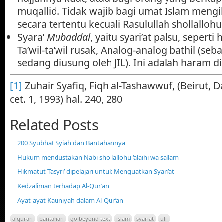
muqallid. Tidak wajib bagi umat Islam mengi
secara tertentu kecuali Rasulullah shollallohu 
Syara’
Mubaddal
, yaitu syari’at palsu, seperti 
Ta’wil-ta’wil rusak, Analog-analog bathil (s
sedang diusung oleh JIL). Ini adalah haram dii
[1]
Zuhair Syafiq, Fiqh al-Tashawwuf, (Beirut, Dar
cet. 1, 1993) hal. 240, 280
Related Posts
200 Syubhat Syiah dan Bantahannya
Hukum mendustakan Nabi shollallohu ‘alaihi wa sallam
Hikmatut Tasyri’ dipelajari untuk Menguatkan Syari’at
Kedzaliman terhadap Al-Qur’an
Ayat-ayat Kauniyah dalam Al-Qur’an
alquran
bantahan
go beyond text
islam
syariat
ulil