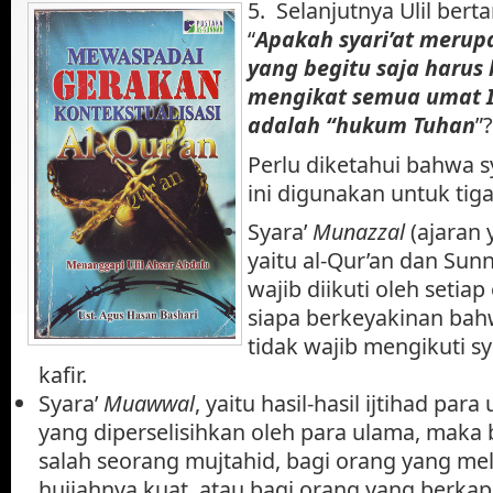
5. Selanjutnya Ulil bert
“
Apakah syari’at merup
yang begitu saja harus
mengikat semua umat I
adalah “hukum Tuhan
”?
Perlu diketahui bahwa s
ini digunakan untuk tig
Syara’
Munazzal
(ajaran 
yaitu al-Qur’an dan Sunn
wajib diikuti oleh setia
siapa berkeyakinan bah
tidak wajib mengikuti sya
kafir.
Syara’
Muawwal
, yaitu hasil-hasil ijtihad par
yang diperselisihkan oleh para ulama, maka
salah seorang mujtahid, bagi orang yang me
hujjahnya kuat, atau bagi orang yang berkap