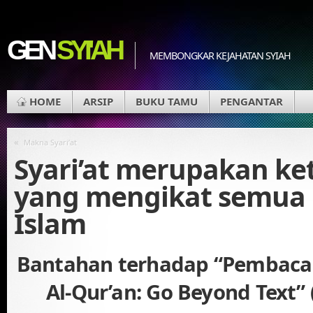
GEN
SYI'AH
MEMBONGKAR KEJAHATAN SYIAH
HOME
ARSIP
BUKU TAMU
PENGANTAR
«
Makna Syari’at
Syari’at merupakan ke
yang mengikat semua
Islam
Bantahan terhadap “Pembaca
Al-Qur’an: Go Beyond Text” 