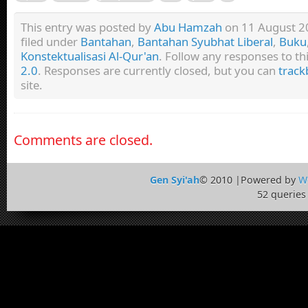
This entry was posted by
Abu Hamzah
on 11 August 20
filed under
Bantahan
,
Bantahan Syubhat Liberal
,
Buku
Konstektualisasi Al-Qur'an
. Follow any responses to t
2.0
. Responses are currently closed, but you can
track
site.
Comments are closed.
Gen Syi'ah
© 2010 |Powered by
W
52 queries