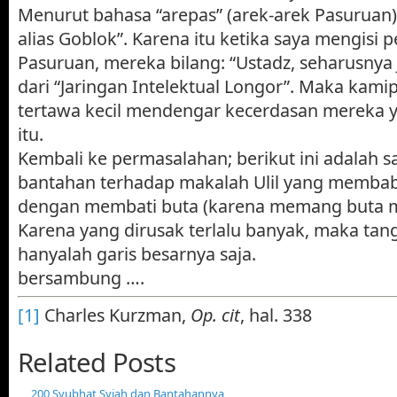
Menurut bahasa “arepas” (arek-arek Pasuruan)
alias Goblok”. Karena itu ketika saya mengisi p
Pasuruan, mereka bilang: “Ustadz, seharusnya 
dari “Jaringan Intelektual Longor”. Maka kam
tertawa kecil mendengar kecerdasan mereka y
itu.
Kembali ke permasalahan; berikut ini adalah
bantahan terhadap makalah Ulil yang membab
dengan membati buta (karena memang buta ma
Karena yang dirusak terlalu banyak, maka tang
hanyalah garis besarnya saja.
bersambung ….
[1]
Charles Kurzman,
Op. cit
, hal. 338
Related Posts
200 Syubhat Syiah dan Bantahannya