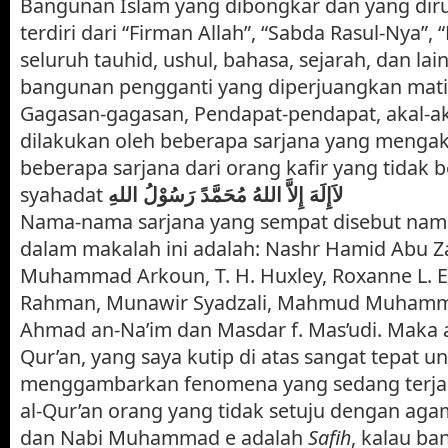
Bangunan Islam yang dibongkar dan yang dirun
terdiri dari “Firman Allah”, “Sabda Rasul-Nya
seluruh tauhid, ushul, bahasa, sejarah, dan lai
bangunan pengganti yang diperjuangkan mati-m
Gagasan-gagasan, Pendapat-pendapat, akal-a
dilakukan oleh beberapa sarjana yang menga
beberapa sarjana dari orang kafir yang tidak
syahadat
لاَإِلَهَ إِلاَّ اللهُ مُحَمَّدً رَسُوْلُ اللهِ
Nama-nama sarjana yang sempat disebut nama
dalam makalah ini adalah: Nashr Hamid Abu Za
Muhammad Arkoun, T. H. Huxley, Roxanne L. E
Rahman, Munawir Syadzali, Mahmud Muhamma
Ahmad an-Na’im dan Masdar f. Mas’udi. Maka ay
Qur’an, yang saya kutip di atas sangat tepat u
menggambarkan fenomena yang sedang terjad
al-Qur’an orang yang tidak setuju dengan ag
dan Nabi Muhammad e adalah
Safih
, kalau b