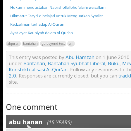
Hukum mendustakan Nabi shollallohu ‘alaihi wa sallam
Hikmatut Tasyri’ dipelajari untuk Menguatkan Syari’at
Kedzaliman terhadap Al-Qur’an
Ayat-ayat Kauniyah dalam Al-Qur’an
alquran
bantahan
go beyond text
ulil
This entry was posted by
Abu Hamzah
on 1 June 2010 a
under
Bantahan
,
Bantahan Syubhat Liberal
,
Buku
,
Mew
Konstektualisasi Al-Qur'an
. Follow any responses to t
2.0
. Responses are currently closed, but you can
track
site.
One comment
abu hanan
(15 YEARS)