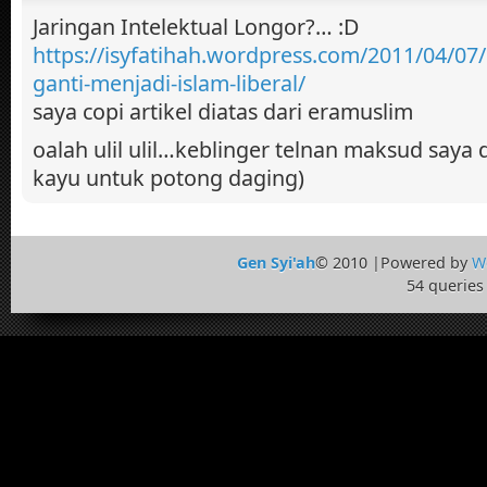
Jaringan Intelektual Longor?… :D
https://isyfatihah.wordpress.com/2011/04/07
ganti-menjadi-islam-liberal/
saya copi artikel diatas dari eramuslim
oalah ulil ulil…keblinger telnan maksud saya 
kayu untuk potong daging)
Gen Syi'ah
© 2010 |Powered by
W
54 queries