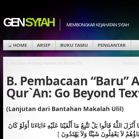
GEN
SYI'AH
MEMBONGKAR KEJAHATAN SYIAH
HOME
ARSIP
BUKU TAMU
PENGANTAR
«
Bantahan Terhadap Makalah Ulil Abshar (13)
Palestina,
B. Pembacaan “Baru” At
Qur`An: Go Beyond Tex
(Lanjutan dari Bantahan Makalah Ulil)
َنْزَلَ اللَّهُ قَالُوا بَلْ نَتَّبِعُ مَا أَلْفَيْنَا عَلَيْهِ ءَابَاءَنَا أَوَلَوْ كَانَ
[
َاؤُهُمْ لاَ يَعْقِلُونَ شَيْئًا وَلاَ يَهْتَدُونَ